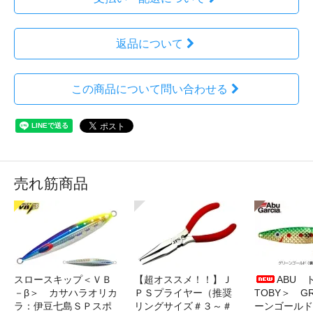
返品について
この商品について問い合わせる
売れ筋商品
スロースキップ＜ＶＢ
【超オススメ！！】Ｊ
ABU 
－β＞ カサハラオリカ
ＰＳプライヤー（推奨
TOBY＞ G
ラ：伊豆七島ＳＰスポ
リングサイズ＃３～＃
ーンゴールド