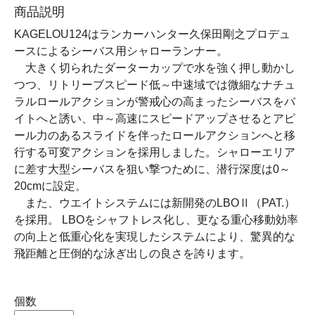
商品説明
KAGELOU124はランカーハンター久保田剛之プロデュ
ースによるシーバス用シャローランナー。
大きく切られたダーターカップで水を強く押し動かし
つつ、リトリーブスピード低～中速域では微細なナチュ
ラルロールアクションが警戒心の高まったシーバスをバ
イトへと誘い、中～高速にスピードアップさせるとアピ
ール力のあるスライドを伴ったロールアクションへと移
行する可変アクションを採用しました。シャローエリア
に差す大型シーバスを狙い撃つために、潜行深度は0～
20cmに設定。
また、ウエイトシステムには新開発のLBOⅡ（PAT.）
を採用。 LBOをシャフトレス化し、更なる重心移動効率
の向上と低重心化を実現したシステムにより、驚異的な
飛距離と圧倒的な泳ぎ出しの良さを誇ります。
個数