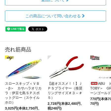
この商品について問い合わせる
売れ筋商品
スロースキップ＜ＶＢ
【超オススメ！！】Ｊ
ABU 
－β＞ カサハラオリカ
ＰＳプライヤー（推奨
TOBY＞ G
ラ：伊豆七島ＳＰスポ
リングサイズ＃３～＃
ーンゴールド
ットグロー（スケイル
５）
770円(本体
ホロ）
2,728円(本体2,480円、
70円)
3,025円(本体2,750円、
税248円)