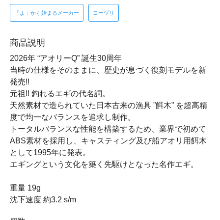
「よ」から始まるメーカー
ヨーヅリ
商品説明
2026年 “アオリーQ” 誕生30周年
当時の仕様をそのままに、歴史が息づく復刻モデルを新
発売!!
元祖!! 釣れるエギの代名詞。
天然素材で造られていた日本古来の漁具 ”餌木” を超高精
度で均一なバランスを追求し制作。
トータルバランスな性能を構築するため、業界で初めて
ABS素材を採用し、キャスティング及び船アオリ用餌木
として1995年に発表。
エギングという文化を築く先駆けとなった名作エギ。
重量 19g
沈下速度 約3.2 s/m