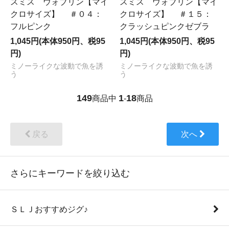
スミス ウォブリン【マイ
スミス ウォブリン【マイ
クロサイズ】 ＃０４：
クロサイズ】 ＃１５：
フルピンク
クラッシュピンクゼブラ
1,045円(本体950円、税95
1,045円(本体950円、税95
円)
円)
ミノーライクな波動で魚を誘
ミノーライクな波動で魚を誘
う
う
149
1
18
商品中
-
商品
戻る
次へ
さらにキーワードを絞り込む
ＳＬＪおすすめジグ♪