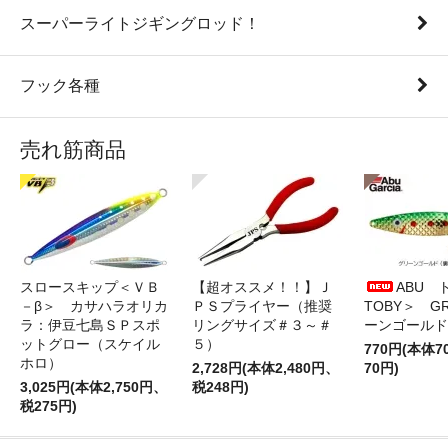
スーパーライトジギングロッド！
フック各種
売れ筋商品
スロースキップ＜ＶＢ
【超オススメ！！】Ｊ
ABU 
－β＞ カサハラオリカ
ＰＳプライヤー（推奨
TOBY＞ G
ラ：伊豆七島ＳＰスポ
リングサイズ＃３～＃
ーンゴールド
ットグロー（スケイル
５）
770円(本体
ホロ）
2,728円(本体2,480円、
70円)
3,025円(本体2,750円、
税248円)
税275円)