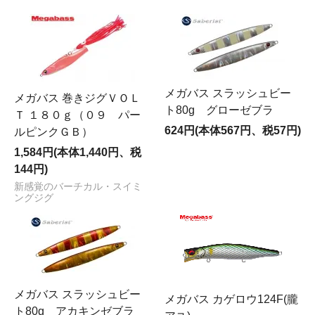
メガバス スラッシュビー
メガバス 巻きジグＶＯＬ
ト80g グローゼブラ
Ｔ １８０ｇ（０９ パー
624円(本体567円、税57円)
ルピンクＧＢ）
1,584円(本体1,440円、税
144円)
新感覚のバーチカル・スイミ
ングジグ
メガバス スラッシュビー
メガバス カゲロウ124F(朧
ト80g アカキンゼブラ