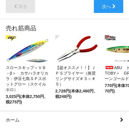
戻る
次へ
売れ筋商品
スロースキップ＜ＶＢ
【超オススメ！！】Ｊ
ABU 
－β＞ カサハラオリカ
ＰＳプライヤー（推奨
TOBY＞ G
ラ：伊豆七島ＳＰスポ
リングサイズ＃３～＃
ーンゴールド
ットグロー（スケイル
５）
770円(本体
ホロ）
2,728円(本体2,480円、
70円)
3,025円(本体2,750円、
税248円)
税275円)
ホーム