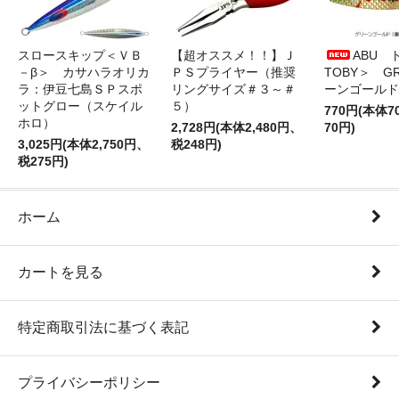
スロースキップ＜ＶＢ
【超オススメ！！】Ｊ
ABU 
－β＞ カサハラオリカ
ＰＳプライヤー（推奨
TOBY＞ G
ラ：伊豆七島ＳＰスポ
リングサイズ＃３～＃
ーンゴールド
ットグロー（スケイル
５）
770円(本体
ホロ）
2,728円(本体2,480円、
70円)
3,025円(本体2,750円、
税248円)
税275円)
ホーム
カートを見る
特定商取引法に基づく表記
プライバシーポリシー