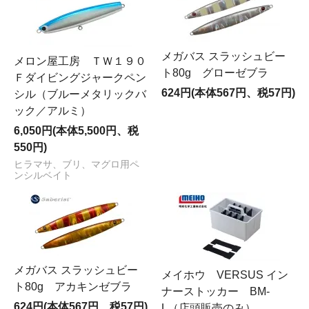
メガバス スラッシュビー
メロン屋工房 ＴＷ１９０
ト80g グローゼブラ
Ｆダイビングジャークペン
624円(本体567円、税57円)
シル（ブルーメタリックバ
ック／アルミ）
6,050円(本体5,500円、税
550円)
ヒラマサ、ブリ、マグロ用ペ
ンシルベイト
メガバス スラッシュビー
メイホウ VERSUS イン
ト80g アカキンゼブラ
ナーストッカー BM-
624円(本体567円、税57円)
L（店頭販売のみ）