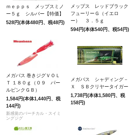
メップス レッドブラック
ｍｅｐｐｓ メップスミノ
フューリーＧ（イエロ
ー５ｇ シルバー【特価】
ー） ３．５ｇ
528円(本体480円、税48円)
594円(本体540円、税54円)
メガバス 巻きジグＶＯＬ
メガバス シャディング－
Ｔ １８０ｇ（０９ パー
Ｘ ＳＢクリヤータイガー
ルピンクＧＢ）
1,738円(本体1,580円、税
1,584円(本体1,440円、税
158円)
144円)
新感覚のバーチカル・スイミ
ングジグ