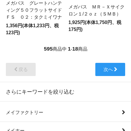
メガバス グレートハンテ
メガバス ＭＲ－Ｘサイク
ィング５０フラットサイド
ロン１/２ｏｚ（ＳＭＢ）
ＦＳ ０２：タクミイワナ
1,925円(本体1,750円、税
1,356円(本体1,233円、税
175円)
123円)
595
1
18
商品中
-
商品
戻る
次へ
さらにキーワードを絞り込む
メイファクトリー
メイホー