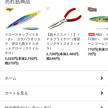
売れ筋商品
スロースキップ＜ＶＢ
【超オススメ！！】Ｊ
ABU 
－β＞ カサハラオリカ
ＰＳプライヤー（推奨
TOBY＞ G
ラ：伊豆七島ＳＰスポ
リングサイズ＃３～＃
ーンゴールド
ットグロー（スケイル
５）
770円(本体
ホロ）
2,728円(本体2,480円、
70円)
3,025円(本体2,750円、
税248円)
税275円)
ホーム
カートを見る