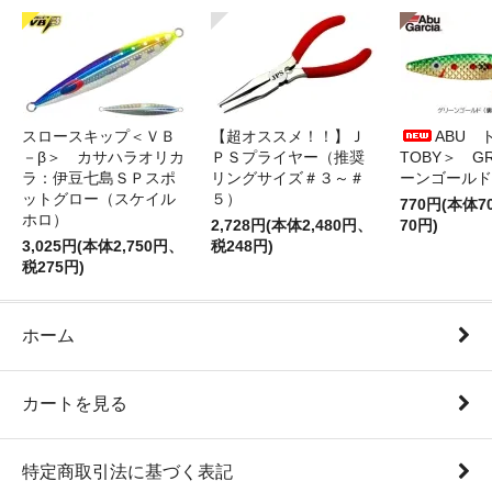
スロースキップ＜ＶＢ
【超オススメ！！】Ｊ
ABU 
－β＞ カサハラオリカ
ＰＳプライヤー（推奨
TOBY＞ G
ラ：伊豆七島ＳＰスポ
リングサイズ＃３～＃
ーンゴールド
ットグロー（スケイル
５）
770円(本体
ホロ）
2,728円(本体2,480円、
70円)
3,025円(本体2,750円、
税248円)
税275円)
ホーム
カートを見る
特定商取引法に基づく表記