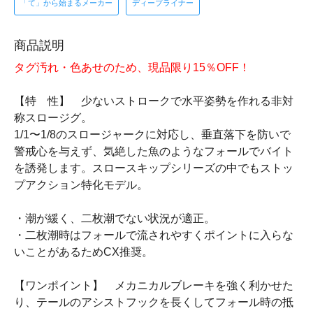
「て」から始まるメーカー
ディープライナー
商品説明
タグ汚れ・色あせのため、現品限り15％OFF！
【特 性】 少ないストロークで水平姿勢を作れる非対
称スロージグ。
1/1〜1/8のスロージャークに対応し、垂直落下を防いで
警戒心を与えず、気絶した魚のようなフォールでバイト
を誘発します。スロースキップシリーズの中でもストッ
プアクション特化モデル。
・潮が緩く、二枚潮でない状況が適正。
・二枚潮時はフォールで流されやすくポイントに入らな
いことがあるためCX推奨。
【ワンポイント】 メカニカルブレーキを強く利かせた
り、テールのアシストフックを長くしてフォール時の抵