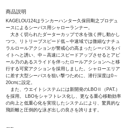
商品説明
KAGELOU124はランカーハンター久保田剛之プロデュ
ースによるシーバス用シャローランナー。
大きく切られたダーターカップで水を強く押し動かし
つつ、リトリーブスピード低～中速域では微細なナチュ
ラルロールアクションが警戒心の高まったシーバスをバ
イトへと誘い、中～高速にスピードアップさせるとアピ
ール力のあるスライドを伴ったロールアクションへと移
行する可変アクションを採用しました。シャローエリア
に差す大型シーバスを狙い撃つために、潜行深度は0～
20cmに設定。
また、ウエイトシステムには新開発のLBOⅡ（PAT.）
を採用。 LBOをシャフトレス化し、更なる重心移動効率
の向上と低重心化を実現したシステムにより、驚異的な
飛距離と圧倒的な泳ぎ出しの良さを誇ります。