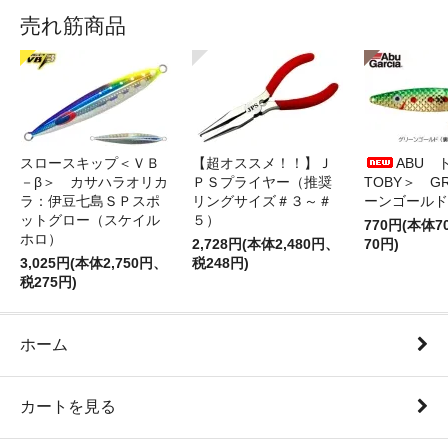
売れ筋商品
スロースキップ＜ＶＢ
【超オススメ！！】Ｊ
ABU 
－β＞ カサハラオリカ
ＰＳプライヤー（推奨
TOBY＞ G
ラ：伊豆七島ＳＰスポ
リングサイズ＃３～＃
ーンゴールド
ットグロー（スケイル
５）
770円(本体
ホロ）
2,728円(本体2,480円、
70円)
3,025円(本体2,750円、
税248円)
税275円)
ホーム
カートを見る