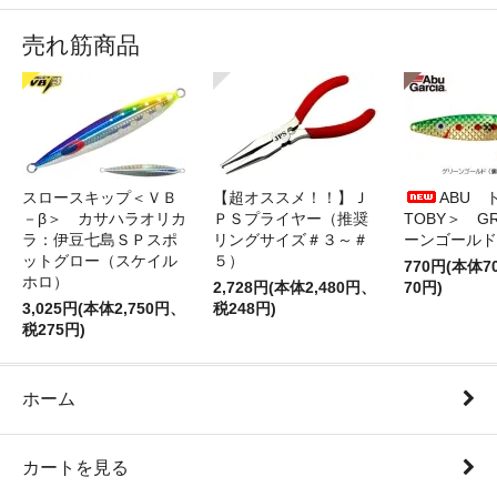
売れ筋商品
スロースキップ＜ＶＢ
【超オススメ！！】Ｊ
ABU 
－β＞ カサハラオリカ
ＰＳプライヤー（推奨
TOBY＞ G
ラ：伊豆七島ＳＰスポ
リングサイズ＃３～＃
ーンゴールド
ットグロー（スケイル
５）
770円(本体
ホロ）
2,728円(本体2,480円、
70円)
3,025円(本体2,750円、
税248円)
税275円)
ホーム
カートを見る