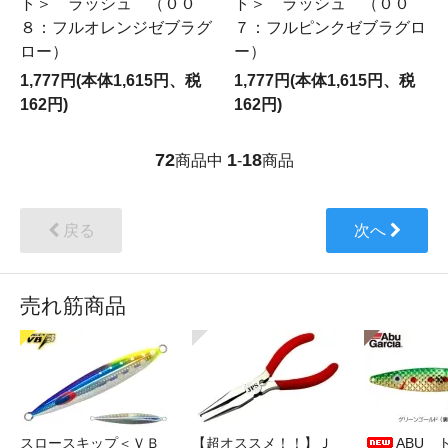
ト＞ ラッシュ （００
ト＞ ラッシュ （００
８：フルオレンジゼブラグ
７：フルピンクゼブラグロ
ロー）
ー）
1,777円(本体1,615円、税
1,777円(本体1,615円、税
162円)
162円)
72
1
18
商品中
-
商品
戻る
次へ
売れ筋商品
スロースキップ＜ＶＢ
【超オススメ！！】Ｊ
ABU 