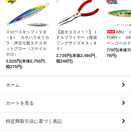
スロースキップ＜ＶＢ
【超オススメ！！】Ｊ
ABU 
－β＞ カサハラオリカ
ＰＳプライヤー（推奨
TOBY＞ G
ラ：伊豆七島ＳＰスポ
リングサイズ＃３～＃
ーンゴールド
ットグロー（スケイル
５）
770円(本体
ホロ）
2,728円(本体2,480円、
70円)
3,025円(本体2,750円、
税248円)
税275円)
ホーム
カートを見る
特定商取引法に基づく表記