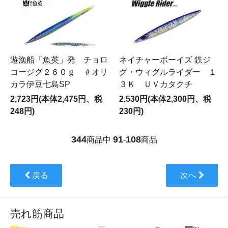
遊漁船「魚英」発 チョロ
ネイチャーボーイズ 鉄ジ
コージグ２６０ｇ ＃オリ
グ・ウィグルライダー １
カラ伊豆七島SP
３Ｋ ＵＶカタクチ
2,723円(本体2,475円、税
2,530円(本体2,300円、税
248円)
230円)
344
91
108
商品中
-
商品
戻る
次へ
売れ筋商品