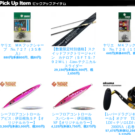
ヤリエ ＭＫフックシャー
ヤリエ ＭＫフッ
【数量限定特別価格】スク
プ No.７２７（３５本
Ｓ No.７２６（１
イッドファクトリージャパ
入）
440円(本体400円、税
ン カナロア（ＳＦＴＳ-７
880円(本体800円、税80円)
９２ＭＬ）-Lino-テクニカル
スライダー
29,150円(本体26,500円、税
2,650円)
シーフロアコントロール
シーフロアコントロール
【レバードラグジ
アビス：伊豆根魚ＳＰ【オ
スパンキー：伊豆根魚
ール】オクマ TE
リジナルカラー】
SP【オリジナルカラー】
LDJ＜テソロLDJ＞
3,300円(本体3,000円、税300円)
4,125円(本体3,750円、税375円)
2000NA（右
57,475円(本体52,2
5,225円)