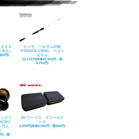
ク２ＳＳ
ヒシモ ソルダム白狼
５本入）
SOMHKR-63BML ベイト
40円)
モデル
52,272円(本体47,520円、税
4,752円)
ギングリ
MCワークス スプールケ
SORO
ース
TLJ-
4,950円(本体4,500円、税450円)
巻）
50円、税