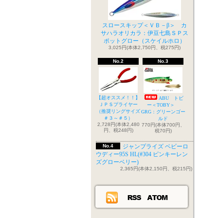
スロースキップ＜ＶＢ－β＞ カ
サハラオリカラ：伊豆七島ＳＰス
ポットグロー（スケイルホロ）
3,025円(本体2,750円、税275円)
No.2
No.3
【超オススメ！！】
ABU トビ
ＪＰＳプライヤー
ー＜TOBY＞
（推奨リングサイズ
GRG：グリーンゴー
＃３～＃５）
ルド
2,728円(本体2,480
770円(本体700円、
円、税248円)
税70円)
No.4
ジャンプライズ ベビーロ
ウディー95S HL(#304 ピンキーレン
ズグローベリー)
2,365円(本体2,150円、税215円)