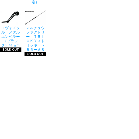
定）
エヴォメタ
マルチュウ
ル メタル
ファクトリ
エンペラー
ー ＴＲＩ
（ブラッ
ＣＫＹ＜ト
ク）44ｍｍ
リッキー＞
５５ー＃８
SOLD OUT
SOLD OUT