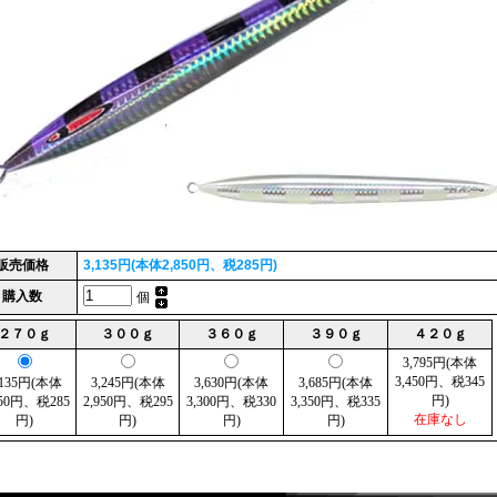
販売価格
3,135円(本体2,850円、税285円)
購入数
個
２７０ｇ
３００ｇ
３６０ｇ
３９０ｇ
４２０ｇ
3,795円(本体
3,450円、税345
,135円(本体
3,245円(本体
3,630円(本体
3,685円(本体
円)
850円、税285
2,950円、税295
3,300円、税330
3,350円、税335
在庫なし
円)
円)
円)
円)