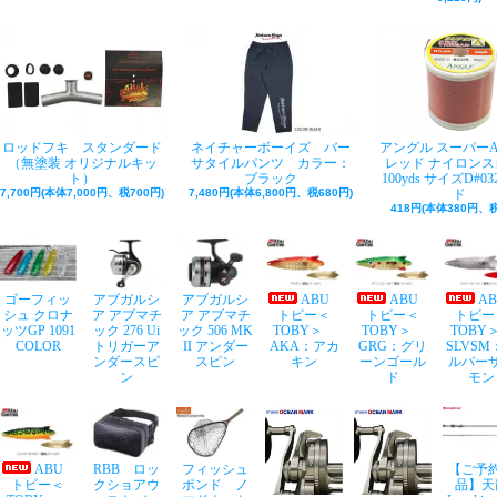
ロッドフキ スタンダード
ネイチャーボーイズ バー
アングル スーパー
（無塗装 オリジナルキッ
サタイルパンツ カラー：
レッド ナイロンス
ト）
ブラック
100yds サイズD#03
7,700円(本体7,000円、税700円)
7,480円(本体6,800円、税680円)
ド
418円(本体380円、税
ゴーフィッ
アブガルシ
アブガルシ
ABU
ABU
A
シュ クロナ
ア アブマチ
ア アブマチ
トビー＜
トビー＜
トビー
ッツGP 1091
ック 276 Ui
ック 506 MK
TOBY＞
TOBY＞
TOB
COLOR
トリガーア
II アンダー
AKA：アカ
GRG：グリ
SLVSM
ンダースピ
スピン
キン
ーンゴール
ルバー
ン
ド
モン
ABU
RBB ロッ
フィッシュ
【ご予
トビー＜
クショアウ
ポンド ノ
品】天