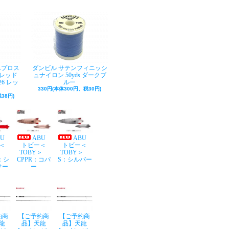
Aプロス
ダンビル サテンフィニッシ
レッド
ュナイロン 50yds ダークブ
26 レッ
ルー
330円(本体300円、税30円)
38円)
BU
ABU
ABU
＜
トビー＜
トビー＜
Y＞
TOBY＞
TOBY＞
：シ
CPPR：コパ
S：シルバー
サー
ー
約商
【ご予約商
【ご予約商
龍
品】天龍
品】天龍