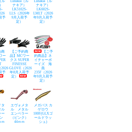
a（ル
Lunakia（ル
Lunakia（ル
）
ナキア）
ナキア）
S-
LK5102S-
LK602S-
026
LLS（2026年
LMLT（2026
荷予
9月入荷予
年9月入荷予
定）
定）
約商
【ご予約商
【ご予
ワー
品】MCワー
約商品】ネ
PER
クス SUPER
イチャーボ
T
FINESSE
ーイズ 海
2026
GLOVE（2026
燕
荷予
年8月入荷予
235F（2026
定）
年9月入荷予
定）
メタ
エヴォメタ
メガバス カ
タル
ル メタル
ゲロウ
ラー
エンペラー
100F(GLXゴ
ン
（ピンク）
ールドラッ
ｍｍ
44ｍｍ
シュ)