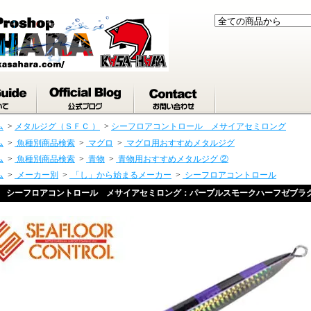
ム
>
メタルジグ（ＳＦＣ ）
>
シーフロアコントロール メサイアセミロング
ム
>
魚種別商品検索
>
マグロ
>
マグロ用おすすめメタルジグ
ム
>
魚種別商品検索
>
青物
>
青物用おすすめメタルジグ ②
ム
>
メーカー別
>
「し」から始まるメーカー
>
シーフロアコントロール
シーフロアコントロール メサイアセミロング：パープルスモークハーフゼブラ