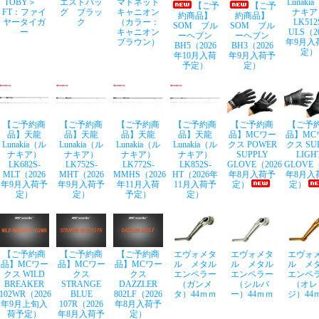
TOBY＞
エストバッ
マドネット
Lunaki
【ご予
【ご予
FT：ファイ
グ ブラッ
キャニオン
ナキア
約商品】
約商品】
ヤータイガ
ク
（カラー：
LK512
SOM ブル
SOM ブル
ー
キャニオン
ULS（2
ーヘブン
ーヘブン
ブラウン）
年9月入
BH5（2026
BH3（2026
定）
年10月入荷
年9月入荷予
予定）
定）
【ご予約商
【ご予約商
【ご予約商
【ご予約商
【ご予約商
【ご予
品】天龍
品】天龍
品】天龍
品】天龍
品】MCワー
品】MC
Lunakia（ル
Lunakia（ル
Lunakia（ル
Lunakia（ル
クス POWER
クス SU
ナキア）
ナキア）
ナキア）
ナキア）
SUPPLY
LIGH
LK682S-
LK752S-
LK772S-
LK852S-
GLOVE（2026
GLOVE（
MLT（2026
MHT（2026
MMHS（2026
HT（2026年
年8月入荷予
年8月入
年9月入荷予
年9月入荷予
年11月入荷
11月入荷予
定）
定）
定）
定）
予定）
定）
【ご予約商
【ご予約商
【ご予約商
エヴォメタ
エヴォメタ
エヴォ
品】MCワー
品】MCワー
品】MCワー
ル メタル
ル メタル
ル メ
クス WILD
クス
クス
エンペラー
エンペラー
エンペ
BREAKER
STRANGE
DAZZLER
（ガンメ
（シルバ
（オレ
102WR（2026
BLUE
802LF（2026
タ）44ｍｍ
ー）44ｍｍ
ジ）44
年9月上旬入
107R（2026
年8月入荷予
荷予定）
年8月入荷予
定）