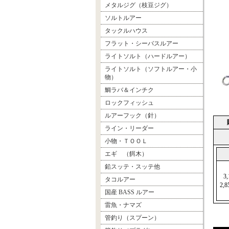
メタルジグ（枝豆ジグ）
ソルトルアー
タックルハウス
フラット・シーバスルアー
ライトソルト（ハードルアー）
ライトソルト（ソフトルアー・小
物）
鯛ラバ＆インチク
ロックフィッシュ
ルアーフック（針）
ライン・リーダー
小物・ＴＯＯＬ
エギ （餌木）
鉛スッテ・スッテ他
3
タコルアー
2,
国産 BASS ルアー
雷魚・ナマズ
管釣り（スプーン）