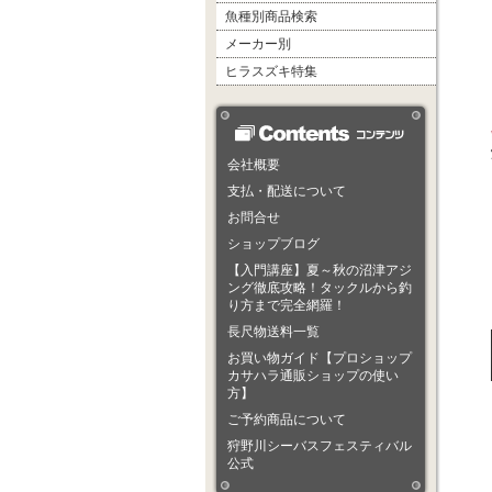
魚種別商品検索
メーカー別
ヒラスズキ特集
会社概要
支払・配送について
お問合せ
ショップブログ
【入門講座】夏～秋の沼津アジ
ング徹底攻略！タックルから釣
り方まで完全網羅！
長尺物送料一覧
お買い物ガイド【プロショップ
カサハラ通販ショップの使い
方】
ご予約商品について
狩野川シーバスフェスティバル
公式