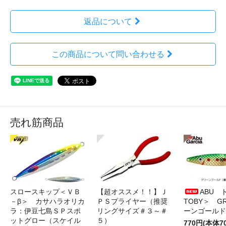
返品について
この商品について問い合わせる
売れ筋商品
スロースキップ＜ＶＢ
【超オススメ！！】Ｊ
ABU 
－β＞ カサハラオリカ
ＰＳプライヤー（推奨
TOBY＞ G
ラ：伊豆七島ＳＰスポ
リングサイズ＃３～＃
ーンゴールド
ットグロー（スケイル
５）
770円(本体