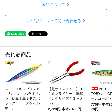
返品について
この商品について問い合わせる
売れ筋商品
スロースキップ＜ＶＢ
【超オススメ！！】Ｊ
ABU 
－β＞ カサハラオリカ
ＰＳプライヤー（推奨
TOBY＞ G
ラ：伊豆七島ＳＰスポ
リングサイズ＃３～＃
ーンゴールド
ットグロー（スケイル
５）
770円(本体
ホロ）
2,728円(本体2,480円、
70円)