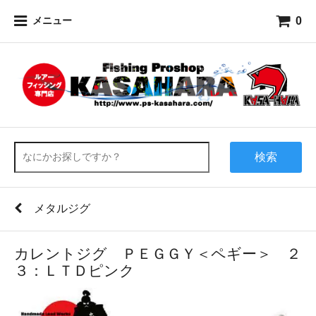
0
メニュー
検索
メタルジグ
カレントジグ ＰＥＧＧＹ＜ペギー＞ ２
３：ＬＴＤピンク