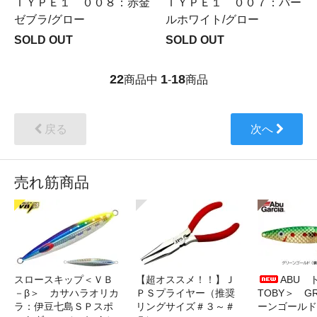
ＴＹＰＥ１ ００８：赤金
ＴＹＰＥ１ ００７：パー
ゼブラ/グロー
ルホワイト/グロー
SOLD OUT
SOLD OUT
22
1
18
商品中
-
商品
戻る
次へ
売れ筋商品
スロースキップ＜ＶＢ
【超オススメ！！】Ｊ
ABU 
－β＞ カサハラオリカ
ＰＳプライヤー（推奨
TOBY＞ G
ラ：伊豆七島ＳＰスポ
リングサイズ＃３～＃
ーンゴールド