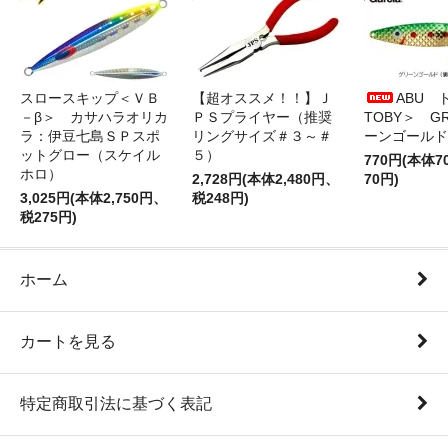
スロースキップ＜ＶＢ
【超オススメ！！】Ｊ
ABU 
－β＞ カサハラオリカ
ＰＳプライヤー（推奨
TOBY＞ G
ラ：伊豆七島ＳＰスポ
リングサイズ＃３～＃
ーンゴールド
ットグロー（スケイル
５）
770円(本体
ホロ）
2,728円(本体2,480円、
70円)
3,025円(本体2,750円、
税248円)
税275円)
ホーム
カートを見る
特定商取引法に基づく表記