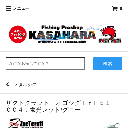
0
メニュー
検索
メタルジグ
ザクトクラフト オゴジグＴＹＰＥ１
００４：蛍光レッド/グロー