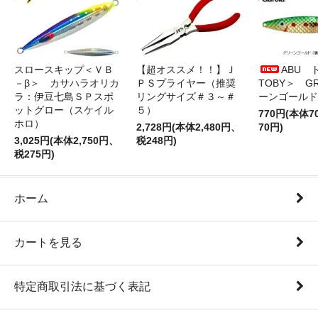
スロースキップ＜ＶＢ
【超オススメ！！】Ｊ
ABU 
－β＞ カサハラオリカ
ＰＳプライヤー（推奨
TOBY＞ G
ラ：伊豆七島ＳＰスポ
リングサイズ＃３～＃
ーンゴールド
ットグロー（スケイル
５）
770円(本体
ホロ）
2,728円(本体2,480円、
70円)
3,025円(本体2,750円、
税248円)
税275円)
ホーム
カートを見る
特定商取引法に基づく表記