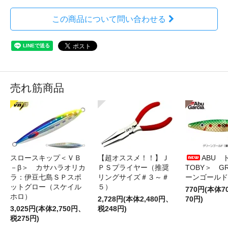
この商品について問い合わせる
売れ筋商品
スロースキップ＜ＶＢ
【超オススメ！！】Ｊ
ABU 
－β＞ カサハラオリカ
ＰＳプライヤー（推奨
TOBY＞ G
ラ：伊豆七島ＳＰスポ
リングサイズ＃３～＃
ーンゴールド
ットグロー（スケイル
５）
770円(本体
ホロ）
2,728円(本体2,480円、
70円)
3,025円(本体2,750円、
税248円)
税275円)