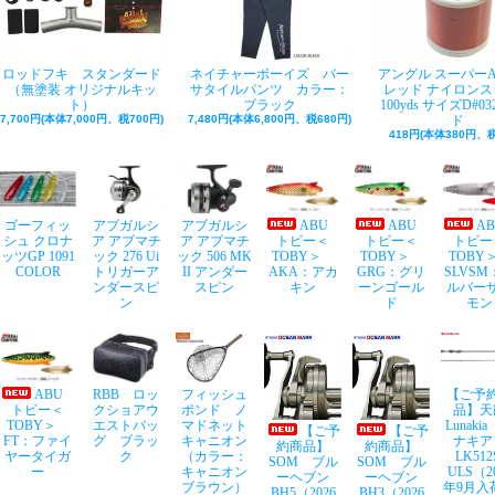
ロッドフキ スタンダード
ネイチャーボーイズ バー
アングル スーパー
（無塗装 オリジナルキッ
サタイルパンツ カラー：
レッド ナイロンス
ト）
ブラック
100yds サイズD#03
7,700円(本体7,000円、税700円)
7,480円(本体6,800円、税680円)
ド
418円(本体380円、税
ゴーフィッ
アブガルシ
アブガルシ
ABU
ABU
A
シュ クロナ
ア アブマチ
ア アブマチ
トビー＜
トビー＜
トビー
ッツGP 1091
ック 276 Ui
ック 506 MK
TOBY＞
TOBY＞
TOB
COLOR
トリガーア
II アンダー
AKA：アカ
GRG：グリ
SLVSM
ンダースピ
スピン
キン
ーンゴール
ルバー
ン
ド
モン
ABU
RBB ロッ
フィッシュ
【ご予
トビー＜
クショアウ
ポンド ノ
品】天
TOBY＞
エストバッ
マドネット
Lunaki
【ご予
【ご予
FT：ファイ
グ ブラッ
キャニオン
ナキア
約商品】
約商品】
ヤータイガ
ク
（カラー：
LK512
SOM ブル
SOM ブル
ー
キャニオン
ULS（2
ーヘブン
ーヘブン
ブラウン）
年9月入
BH5（2026
BH3（2026