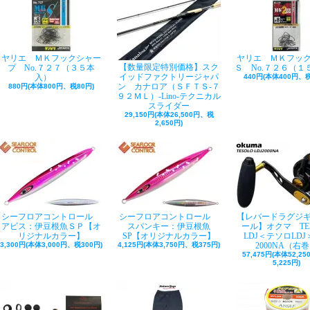
ヤリエ ＭＫフックシャー
ヤリエ ＭＫフッ
【数量限定特別価格】スク
プ No.７２７（３５本
Ｓ No.７２６（１
イッドファクトリージャパ
入）
440円(本体400円、税
ン カナロア（ＳＦＴＳ-７
880円(本体800円、税80円)
９２ＭＬ）-Lino-テクニカル
スライダー
29,150円(本体26,500円、税
2,650円)
シーフロアコントロール
シーフロアコントロール
【レバードラグジ
アビス：伊豆根魚ＳＰ【オ
スパンキー：伊豆根魚
ール】オクマ TE
リジナルカラー】
SP【オリジナルカラー】
LDJ＜テソロLDJ＞
3,300円(本体3,000円、税300円)
4,125円(本体3,750円、税375円)
2000NA（右
57,475円(本体52,2
5,225円)