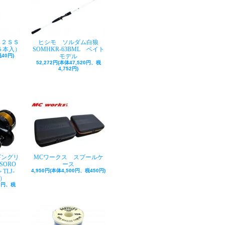
ク２ＳＳ
ヒシモ ソルダム白狼
５本入）
SOMHKR-63BML ベイト
40円)
モデル
52,272円(本体47,520円、税
4,752円)
ギングリ
MCワークス スプールケ
SORO
ース
TLJ-
4,950円(本体4,500円、税450円)
巻）
50円、税