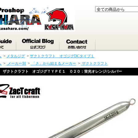
ム
>
メタルジグ
>
ザクトクラフト オゴジグDCタイプ１
ム
>
メーカー別
>
「さ」から始まるメーカー
>
ザクトクラフト
ザクトクラフト オゴジグＴＹＰＥ１ ０２０：蛍光オレンジ/シルバー