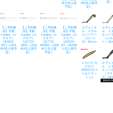
定）
年10月入荷
年9月入荷予
予定）
定）
【ご予約商
【ご予約商
【ご予約商
【ご予約商
エヴォメタ
エヴォ
品】天龍
品】天龍
品】天龍
品】天龍
ル メタル
ル メ
Lunakia（ル
Lunakia（ル
Lunakia（ル
Lunakia（ル
エンペラー
エンペ
ナキア）
ナキア）
ナキア）
ナキア）
（ガンメ
（シル
LK682S-
LK752S-
LK772S-
LK852S-
タ）44ｍｍ
ー）44
MLT（2026
MHT（2026
MMHS（2026
HT（2026年
年9月入荷予
年9月入荷予
年11月入荷
11月入荷予
定）
定）
予定）
定）
メガバス カ
エヴォ
ゲロウ
ル メ
100F(GLXゴ
エンペ
ールドラッ
（ブラ
シュ)
ク）44
SOLD O