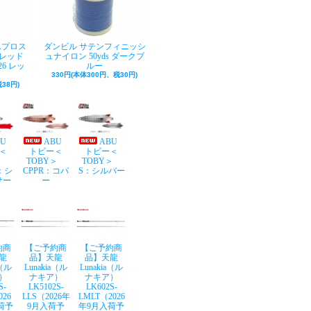
Aプロス
ダンビル サテンフィニッシ
レッド
ュナイロン 50yds ダークブ
26 レッ
ルー
330円(本体300円、税30円)
38円)
BU
ABU
ABU
＜
トビー＜
トビー＜
Y＞
TOBY＞
TOBY＞
：シ
CPPR：コパ
S：シルバー
サー
ー
約商
【ご予約商
【ご予約商
龍
品】天龍
品】天龍
a（ル
Lunakia（ル
Lunakia（ル
）
ナキア）
ナキア）
S-
LK5102S-
LK602S-
026
LLS（2026年
LMLT（2026
荷予
9月入荷予
年9月入荷予