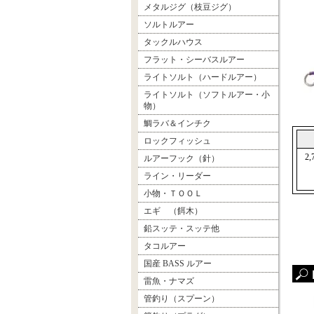
メタルジグ（枝豆ジグ）
ソルトルアー
タックルハウス
フラット・シーバスルアー
ライトソルト（ハードルアー）
ライトソルト（ソフトルアー・小
物）
鯛ラバ＆インチク
ロックフィッシュ
2
ルアーフック（針）
ライン・リーダー
小物・ＴＯＯＬ
エギ （餌木）
鉛スッテ・スッテ他
タコルアー
国産 BASS ルアー
雷魚・ナマズ
管釣り（スプーン）