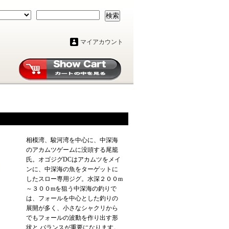
検索
マイアカウント
相模湾、駿河湾を中心に、中深海
のアカムツゲームに没頭する尾籠
氏。オゴジグDCはアカムツをメイ
ンに、中深海の魚をターゲットに
したスロー専用ジグ。水深２００m
～３００mを狙う中深海の釣りで
は、フォールを中心とした釣りの
展開が多く、小さなシャクリから
でもフォールの波動を作り出す形
状と バランスが重要になります。