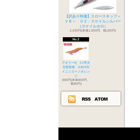
【訳あり特価】スロースキップ＜
ＶＢ＞ ０２：スケイルシルバー
（スケイルホロ）
2,035円(本体1,850円、税185円)
No.2
アオリーQ 3.5号大
分型布巻 8.ROYK
イニシエーノオレン
ジ
990円(本体900円、
税90円)