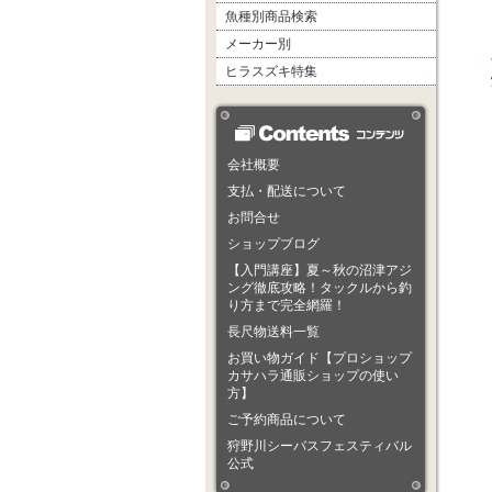
魚種別商品検索
メーカー別
ヒラスズキ特集
会社概要
支払・配送について
お問合せ
ショップブログ
【入門講座】夏～秋の沼津アジ
ング徹底攻略！タックルから釣
り方まで完全網羅！
長尺物送料一覧
お買い物ガイド【プロショップ
カサハラ通販ショップの使い
方】
ご予約商品について
狩野川シーバスフェスティバル
公式