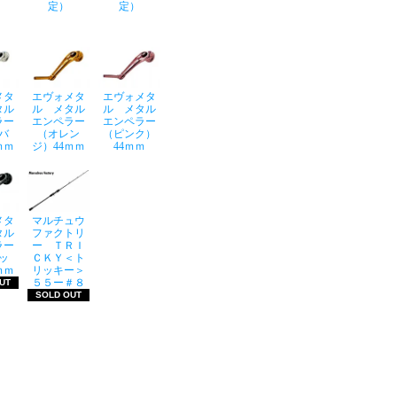
定）
定）
メタ
エヴォメタ
エヴォメタ
タル
ル メタル
ル メタル
ラー
エンペラー
エンペラー
バ
（オレン
（ピンク）
ｍｍ
ジ）44ｍｍ
44ｍｍ
メタ
マルチュウ
タル
ファクトリ
ラー
ー ＴＲＩ
ッ
ＣＫＹ＜ト
ｍｍ
リッキー＞
５５ー＃８
UT
SOLD OUT