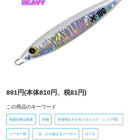
891円(本体810円、税81円)
この商品のキーワード
魚種別商品検索
青物
青物用おすすめメタルジグ （ショア用）
メーカー別
「せ」から始まるメーカー
ゼスタ