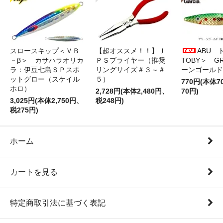
スロースキップ＜ＶＢ
【超オススメ！！】Ｊ
ABU 
－β＞ カサハラオリカ
ＰＳプライヤー（推奨
TOBY＞ G
ラ：伊豆七島ＳＰスポ
リングサイズ＃３～＃
ーンゴールド
ットグロー（スケイル
５）
770円(本体
ホロ）
2,728円(本体2,480円、
70円)
3,025円(本体2,750円、
税248円)
税275円)
ホーム
カートを見る
特定商取引法に基づく表記