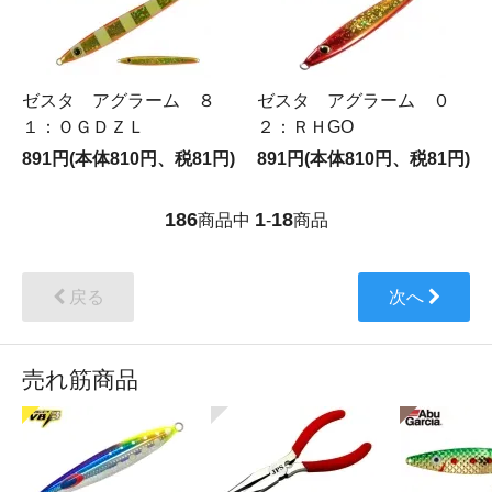
ゼスタ アグラーム ８
ゼスタ アグラーム ０
１：ＯＧＤＺＬ
２：ＲＨGO
891円(本体810円、税81円)
891円(本体810円、税81円)
186
1
18
商品中
-
商品
戻る
次へ
売れ筋商品