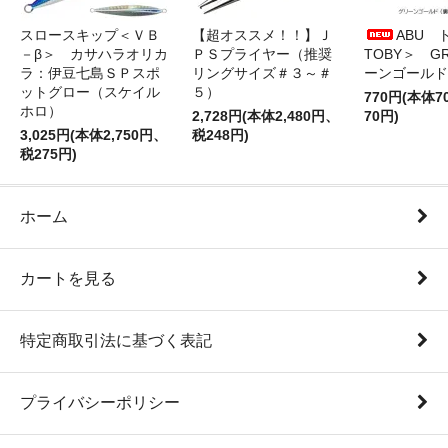
スロースキップ＜ＶＢ
【超オススメ！！】Ｊ
ABU 
－β＞ カサハラオリカ
ＰＳプライヤー（推奨
TOBY＞ G
ラ：伊豆七島ＳＰスポ
リングサイズ＃３～＃
ーンゴールド
ットグロー（スケイル
５）
770円(本体
ホロ）
2,728円(本体2,480円、
70円)
3,025円(本体2,750円、
税248円)
税275円)
ホーム
カートを見る
特定商取引法に基づく表記
プライバシーポリシー