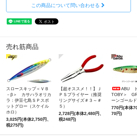
この商品について問い合わせる
売れ筋商品
スロースキップ＜ＶＢ
【超オススメ！！】Ｊ
ABU 
－β＞ カサハラオリカ
ＰＳプライヤー（推奨
TOBY＞ G
ラ：伊豆七島ＳＰスポ
リングサイズ＃３～＃
ーンゴールド
ットグロー（スケイル
５）
770円(本体
ホロ）
2,728円(本体2,480円、
70円)
3,025円(本体2,750円、
税248円)
税275円)