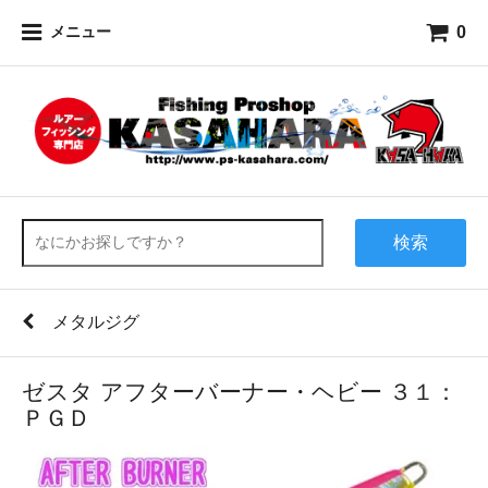
0
メニュー
検索
メタルジグ
ゼスタ アフターバーナー・ヘビー ３１：
ＰＧＤ