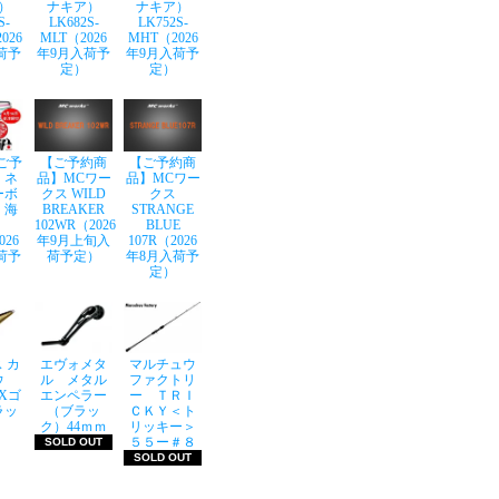
）
ナキア）
ナキア）
S-
LK682S-
LK752S-
026
MLT（2026
MHT（2026
荷予
年9月入荷予
年9月入荷予
定）
定）
ご予
【ご予約商
【ご予約商
】ネ
品】MCワー
品】MCワー
ーボ
クス WILD
クス
 海
BREAKER
STRANGE
102WR（2026
BLUE
026
年9月上旬入
107R（2026
荷予
荷予定）
年8月入荷予
定）
 カ
エヴォメタ
マルチュウ
ウ
ル メタル
ファクトリ
LXゴ
エンペラー
ー ＴＲＩ
ラッ
（ブラッ
ＣＫＹ＜ト
ク）44ｍｍ
リッキー＞
５５ー＃８
SOLD OUT
SOLD OUT