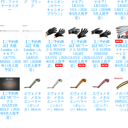
FT：ファイ
グ ブラッ
キャニオン
ナキア）
ナキア）
ナキア
ヤータイガ
ク
（カラー：
LK512S-
LK5102S-
LK602
ー
キャニオン
ULS（2026
LLS（2026年
LMLT（2
ブラウン）
年9月入荷予
9月入荷予
年9月入
定）
定）
定）
【ご予約商
【ご予約商
【ご予約商
【ご予約商
【ご予約商
【
品】天龍
品】天龍
品】MCワー
品】MCワー
品】MCワー
約商品
Lunakia（ル
Lunakia（ル
クス POWER
クス SUPER
クス SUPER
イチャ
ナキア）
ナキア）
SUPPLY
LIGHT
FINESSE
ーイズ
LK772S-
LK852S-
GLOVE（2026
GLOVE（2026
GLOVE（2026
燕
MMHS（2026
HT（2026年
年8月入荷予
年8月入荷予
年8月入荷予
235F（2
年11月入荷
11月入荷予
定）
定）
定）
年9月入
予定）
定）
定）
【ご予約商
エヴォメタ
エヴォメタ
エヴォメタ
エヴォメタ
メガバス
品】MCワー
ル メタル
ル メタル
ル メタル
ル メタル
ゲロ
クス
エンペラー
エンペラー
エンペラー
エンペラー
100F(G
DAZZLER
（ガンメ
（シルバ
（オレン
（ピンク）
ールド
802LF（2026
タ）44ｍｍ
ー）44ｍｍ
ジ）44ｍｍ
44ｍｍ
シュ)
年8月入荷予
定）