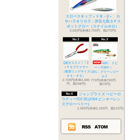
スロースキップ＜ＶＢ－β＞ カ
サハラオリカラ：伊豆七島ＳＰス
ポットグロー（スケイルホロ）
3,025円(本体2,750円、税275円)
No.2
No.3
【超オススメ！！】
ABU トビ
ＪＰＳプライヤー
ー＜TOBY＞
（推奨リングサイズ
GRG：グリーンゴー
＃３～＃５）
ルド
2,728円(本体2,480
770円(本体700円、
円、税248円)
税70円)
No.4
ジャンプライズ ベビーロ
ウディー95S HL(#304 ピンキーレン
ズグローベリー)
2,365円(本体2,150円、税215円)