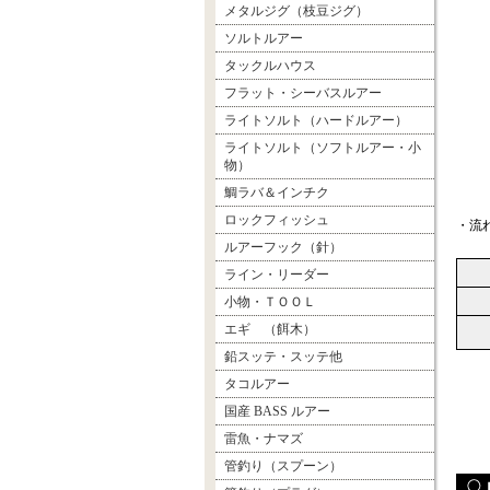
メタルジグ（枝豆ジグ）
ソルトルアー
タックルハウス
フラット・シーバスルアー
ライトソルト（ハードルアー）
ライトソルト（ソフトルアー・小
物）
鯛ラバ＆インチク
ロックフィッシュ
・流
ルアーフック（針）
ライン・リーダー
小物・ＴＯＯＬ
エギ （餌木）
鉛スッテ・スッテ他
タコルアー
国産 BASS ルアー
雷魚・ナマズ
管釣り（スプーン）