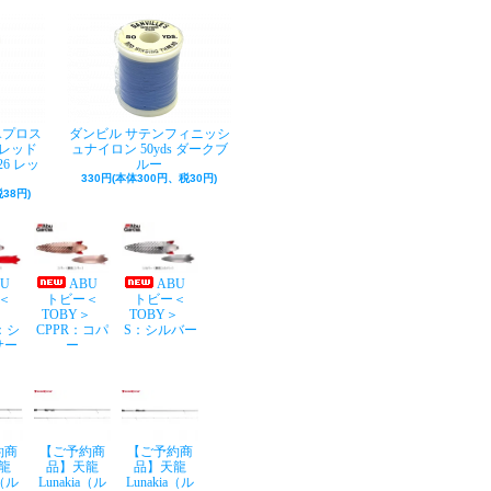
Aプロス
ダンビル サテンフィニッシ
レッド
ュナイロン 50yds ダークブ
26 レッ
ルー
330円(本体300円、税30円)
38円)
BU
ABU
ABU
＜
トビー＜
トビー＜
Y＞
TOBY＞
TOBY＞
：シ
CPPR：コパ
S：シルバー
サー
ー
約商
【ご予約商
【ご予約商
龍
品】天龍
品】天龍
a（ル
Lunakia（ル
Lunakia（ル