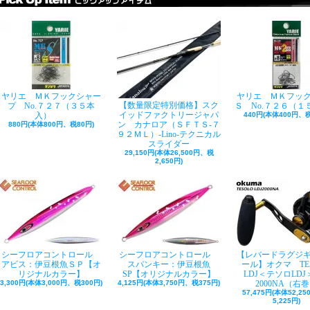
ヤリエ ＭＫフックシャー
ヤリエ ＭＫフッ
【数量限定特別価格】スク
プ No.７２７（３５本
Ｓ No.７２６（１
イッドファクトリージャパ
入）
440円(本体400円、税
ン カナロア（ＳＦＴＳ-７
880円(本体800円、税80円)
９２ＭＬ）-Lino-テクニカル
スライダー
29,150円(本体26,500円、税
2,650円)
シーフロアコントロール
シーフロアコントロール
【レバードラグジ
アビス：伊豆根魚ＳＰ【オ
スパンキー：伊豆根魚
ール】オクマ TE
リジナルカラー】
SP【オリジナルカラー】
LDJ＜テソロLDJ＞
3,300円(本体3,000円、税300円)
4,125円(本体3,750円、税375円)
2000NA（右
57,475円(本体52,2
5,225円)