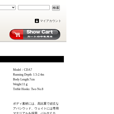
検索
マイアカウント
Model：CDA7
Running Depth: 1.5-2.4m
Body Length:7cm
Weight:11ｇ
Treble Hooks: Two No.8
ボディ素材には、高比重で頑丈な
アバシウッド、ウェイトには専用
マテリアルを採用。バルサＣＤ