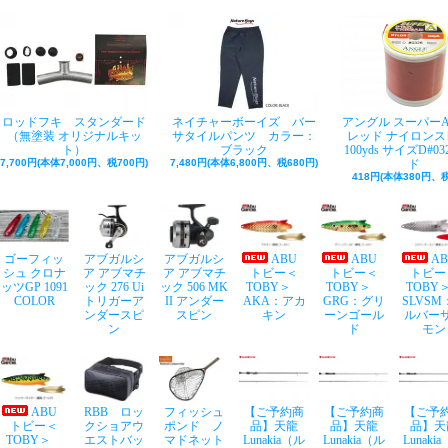
ロッドフキ スタンダード
ネイチャーボーイズ バー
アングル スーパー
（無塗装 オリジナルキッ
サタイルパンツ カラー：
レッド ナイロンス
ト）
ブラック
100yds サイズD#03
7,700円(本体7,000円、税700円)
7,480円(本体6,800円、税680円)
ド
418円(本体380円、税
ゴーフィッ
アブガルシ
アブガルシ
ABU
ABU
A
シュ クロナ
ア アブマチ
ア アブマチ
トビー＜
トビー＜
トビー
ッツGP 1091
ック 276 Ui
ック 506 MK
TOBY＞
TOBY＞
TOB
COLOR
トリガーア
II アンダー
AKA：アカ
GRG：グリ
SLVSM
ンダースピ
スピン
キン
ーンゴール
ルバー
ン
ド
モン
ABU
RBB ロッ
フィッシュ
【ご予約商
【ご予約商
【ご予
トビー＜
クショアウ
ポンド ノ
品】天龍
品】天龍
品】天
TOBY＞
エストバッ
マドネット
Lunakia（ル
Lunakia（ル
Lunaki