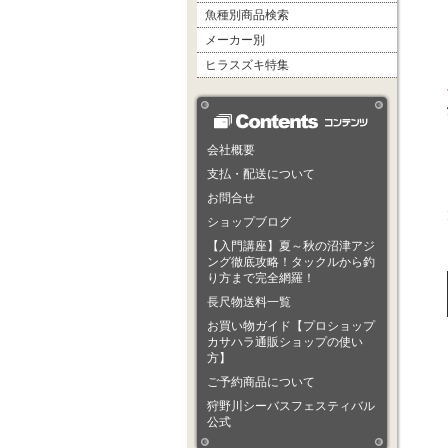
魚種別商品検索
メーカー別
ヒラスズキ特集
会社概要
支払・配送について
お問合せ
ショップブログ
【入門講座】夏～秋の沼津アジ
ング徹底攻略！タックルから釣
り方まで完全網羅！
長尺物送料一覧
お買い物ガイド【プロショップ
カサハラ通販ショップの使い
方】
ご予約商品について
狩野川シーバスフェスティバル
公式