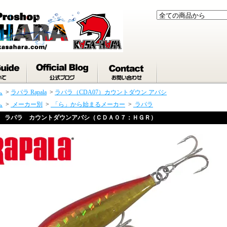
ム
>
ラパラ Rapala
>
ラパラ（CDA07）カウントダウン アバシ
ム
>
メーカー別
>
「ら」から始まるメーカー
>
ラパラ
ラパラ カウントダウンアバシ（ＣＤＡ０７：ＨＧＲ）