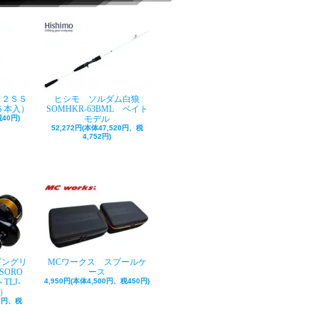
ク２ＳＳ
ヒシモ ソルダム白狼
５本入）
SOMHKR-63BML ベイト
40円)
モデル
52,272円(本体47,520円、税
4,752円)
ギングリ
MCワークス スプールケ
SORO
ース
TLJ-
4,950円(本体4,500円、税450円)
巻）
50円、税