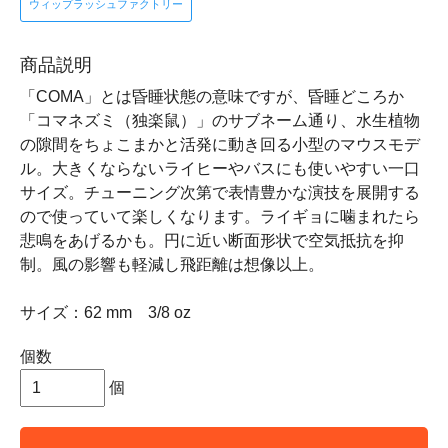
ウィップラッシュファクトリー
商品説明
「COMA」とは昏睡状態の意味ですが、昏睡どころか
「コマネズミ（独楽鼠）」のサブネーム通り、水生植物
の隙間をちょこまかと活発に動き回る小型のマウスモデ
ル。大きくならないライヒーやバスにも使いやすい一口
サイズ。チューニング次第で表情豊かな演技を展開する
ので使っていて楽しくなります。ライギョに噛まれたら
悲鳴をあげるかも。円に近い断面形状で空気抵抗を抑
制。風の影響も軽減し飛距離は想像以上。
サイズ：62 mm 3/8 oz
個数
個