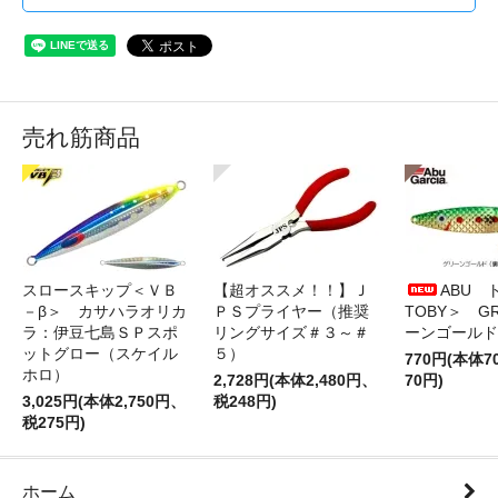
売れ筋商品
スロースキップ＜ＶＢ
【超オススメ！！】Ｊ
ABU 
－β＞ カサハラオリカ
ＰＳプライヤー（推奨
TOBY＞ G
ラ：伊豆七島ＳＰスポ
リングサイズ＃３～＃
ーンゴールド
ットグロー（スケイル
５）
770円(本体
ホロ）
2,728円(本体2,480円、
70円)
3,025円(本体2,750円、
税248円)
税275円)
ホーム