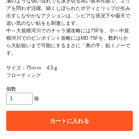
瀬のような強い流れでも泳ぎ切る高い基本性能で、エリ
アを問わず活躍。細くしぼられたボディとリップが生み
出すしなやかなアクションは、シビアな状況下や曇天で
追い気のない鮎をも刺激します。
中～大規模河川でのチャラ瀬攻略には75Fを、小～中規
模河川でのピンポイント攻略にはMD 75Fを。数釣りか
ら大鮎狙いまで可能にするまさに「奥の手」鮎ミノーで
す。
サイズ：75ｍｍ 4.5ｇ
フローティング
個数
個
カートに入れる