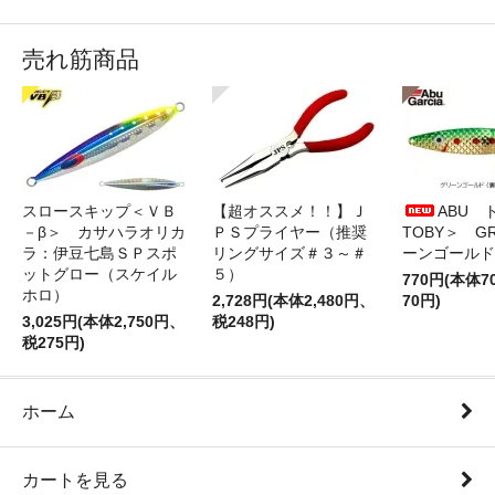
売れ筋商品
スロースキップ＜ＶＢ
【超オススメ！！】Ｊ
ABU 
－β＞ カサハラオリカ
ＰＳプライヤー（推奨
TOBY＞ G
ラ：伊豆七島ＳＰスポ
リングサイズ＃３～＃
ーンゴールド
ットグロー（スケイル
５）
770円(本体
ホロ）
2,728円(本体2,480円、
70円)
3,025円(本体2,750円、
税248円)
税275円)
ホーム
カートを見る