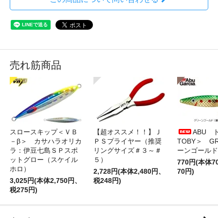
売れ筋商品
スロースキップ＜ＶＢ
【超オススメ！！】Ｊ
ABU 
－β＞ カサハラオリカ
ＰＳプライヤー（推奨
TOBY＞ G
ラ：伊豆七島ＳＰスポ
リングサイズ＃３～＃
ーンゴールド
ットグロー（スケイル
５）
770円(本体
ホロ）
2,728円(本体2,480円、
70円)
3,025円(本体2,750円、
税248円)
税275円)