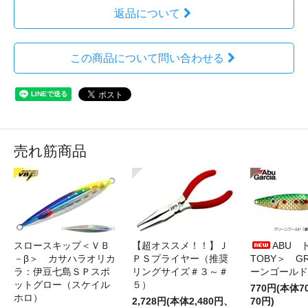
返品について
この商品について問い合わせる
売れ筋商品
スロースキップ＜ＶＢ
【超オススメ！！】Ｊ
ABU 
－β＞ カサハラオリカ
ＰＳプライヤー（推奨
TOBY＞ G
ラ：伊豆七島ＳＰスポ
リングサイズ＃３～＃
ーンゴールド
ットグロー（スケイル
５）
770円(本体
ホロ）
2,728円(本体2,480円、
70円)