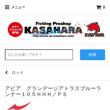
0
メニュー
検索
ロッド
アピア グランデージアトラスブルーラ
ンナー１０５ＨＨＨ／ＰＳ