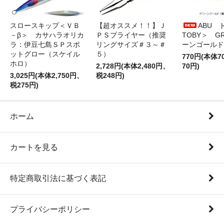
スロースキップ＜ＶＢ
【超オススメ！！】Ｊ
ABU 
－β＞ カサハラオリカ
ＰＳプライヤー（推奨
TOBY＞ G
ラ：伊豆七島ＳＰスポ
リングサイズ＃３～＃
ーンゴールド
ットグロー（スケイル
５）
770円(本体
ホロ）
2,728円(本体2,480円、
70円)
3,025円(本体2,750円、
税248円)
税275円)
ホーム
カートを見る
特定商取引法に基づく表記
プライバシーポリシー