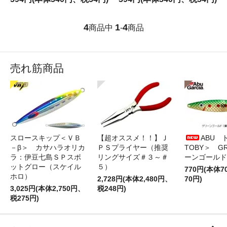
4
1
4
商品中
-
商品
売れ筋商品
スロースキップ＜ＶＢ
【超オススメ！！】Ｊ
ABU 
－β＞ カサハラオリカ
ＰＳプライヤー（推奨
TOBY＞ G
ラ：伊豆七島ＳＰスポ
リングサイズ＃３～＃
ーンゴールド
ットグロー（スケイル
５）
770円(本体
ホロ）
2,728円(本体2,480円、
70円)
3,025円(本体2,750円、
税248円)
税275円)