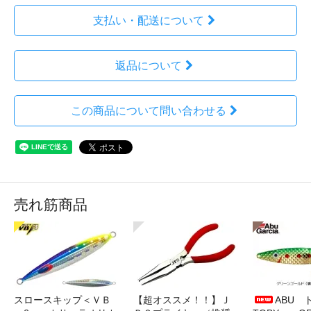
支払い・配送について
返品について
この商品について問い合わせる
売れ筋商品
スロースキップ＜ＶＢ
【超オススメ！！】Ｊ
ABU 