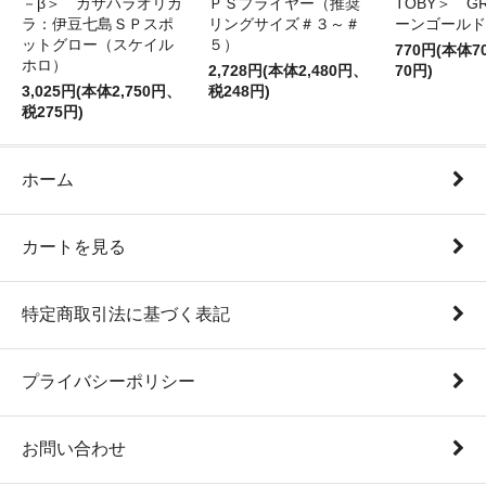
－β＞ カサハラオリカ
ＰＳプライヤー（推奨
TOBY＞ G
ラ：伊豆七島ＳＰスポ
リングサイズ＃３～＃
ーンゴールド
ットグロー（スケイル
５）
770円(本体
ホロ）
2,728円(本体2,480円、
70円)
3,025円(本体2,750円、
税248円)
税275円)
ホーム
カートを見る
特定商取引法に基づく表記
プライバシーポリシー
お問い合わせ