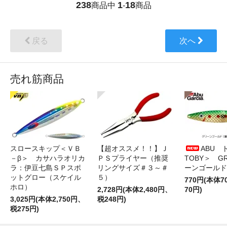
238
1
18
商品中
-
商品
戻る
次へ
売れ筋商品
スロースキップ＜ＶＢ
【超オススメ！！】Ｊ
ABU 
－β＞ カサハラオリカ
ＰＳプライヤー（推奨
TOBY＞ G
ラ：伊豆七島ＳＰスポ
リングサイズ＃３～＃
ーンゴールド
ットグロー（スケイル
５）
770円(本体
ホロ）
2,728円(本体2,480円、
70円)
3,025円(本体2,750円、
税248円)
税275円)