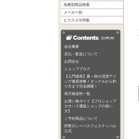
魚種別商品検索
メーカー別
ヒラスズキ特集
会社概要
支払・配送について
お問合せ
ショップブログ
【入門講座】夏～秋の沼津アジ
ング徹底攻略！タックルから釣
り方まで完全網羅！
長尺物送料一覧
お買い物ガイド【プロショップ
カサハラ通販ショップの使い
方】
ご予約商品について
狩野川シーバスフェスティバル
公式