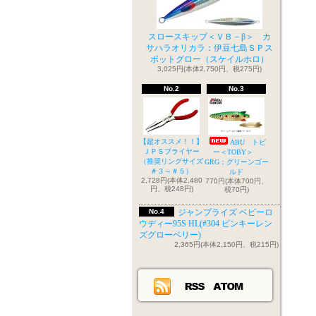
スロースキップ＜ＶＢ－β＞ カ
サハラオリカラ：伊豆七島ＳＰス
ポットグロー（スケイルホロ）
3,025円(本体2,750円、税275円)
No.2
No.3
【超オススメ！！】
ABU トビ
ＪＰＳプライヤー
ー＜TOBY＞
（推奨リングサイズ
GRG：グリーンゴー
＃３～＃５）
ルド
2,728円(本体2,480
770円(本体700円、
円、税248円)
税70円)
No.4
ジャンプライズ ベビーロ
ウディー95S HL(#304 ピンキーレン
ズグローベリー)
2,365円(本体2,150円、税215円)