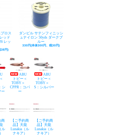
Aプロス
ダンビル サテンフィニッシ
レッド
ュナイロン 50yds ダークブ
26 レッ
ルー
330円(本体300円、税30円)
38円)
BU
ABU
ABU
＜
トビー＜
トビー＜
Y＞
TOBY＞
TOBY＞
：シ
CPPR：コパ
S：シルバー
サー
ー
約商
【ご予約商
【ご予約商
龍
品】天龍
品】天龍
a（ル
Lunakia（ル
Lunakia（ル
）
ナキア）
ナキア）