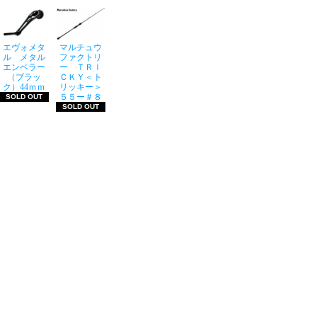
エヴォメタ
マルチュウ
ル メタル
ファクトリ
エンペラー
ー ＴＲＩ
（ブラッ
ＣＫＹ＜ト
ク）44ｍｍ
リッキー＞
５５ー＃８
SOLD OUT
SOLD OUT