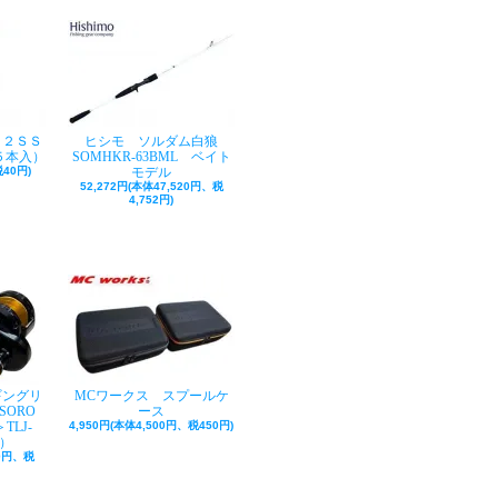
ク２ＳＳ
ヒシモ ソルダム白狼
５本入）
SOMHKR-63BML ベイト
40円)
モデル
52,272円(本体47,520円、税
4,752円)
ギングリ
MCワークス スプールケ
SORO
ース
TLJ-
4,950円(本体4,500円、税450円)
巻）
50円、税