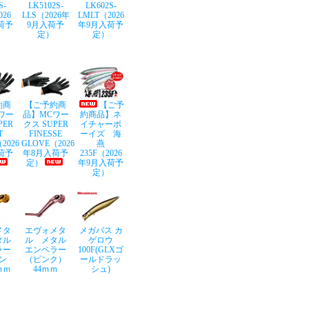
S-
LK5102S-
LK602S-
026
LLS（2026年
LMLT（2026
荷予
9月入荷予
年9月入荷予
定）
定）
約商
【ご予約商
【ご予
ワー
品】MCワー
約商品】ネ
PER
クス SUPER
イチャーボ
T
FINESSE
ーイズ 海
2026
GLOVE（2026
燕
荷予
年8月入荷予
235F（2026
定）
年9月入荷予
定）
メタ
エヴォメタ
メガバス カ
タル
ル メタル
ゲロウ
ラー
エンペラー
100F(GLXゴ
ン
（ピンク）
ールドラッ
ｍｍ
44ｍｍ
シュ)