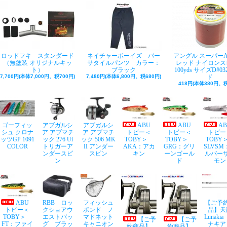
ロッドフキ スタンダード
ネイチャーボーイズ バー
アングル スーパー
（無塗装 オリジナルキッ
サタイルパンツ カラー：
レッド ナイロンス
ト）
ブラック
100yds サイズD#03
7,700円(本体7,000円、税700円)
7,480円(本体6,800円、税680円)
ド
418円(本体380円、税
ゴーフィッ
アブガルシ
アブガルシ
ABU
ABU
A
シュ クロナ
ア アブマチ
ア アブマチ
トビー＜
トビー＜
トビー
ッツGP 1091
ック 276 Ui
ック 506 MK
TOBY＞
TOBY＞
TOB
COLOR
トリガーア
II アンダー
AKA：アカ
GRG：グリ
SLVSM
ンダースピ
スピン
キン
ーンゴール
ルバー
ン
ド
モン
ABU
RBB ロッ
フィッシュ
【ご予
トビー＜
クショアウ
ポンド ノ
品】天
TOBY＞
エストバッ
マドネット
Lunaki
【ご予
【ご予
FT：ファイ
グ ブラッ
キャニオン
ナキア
約商品】
約商品】