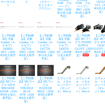
ヤータイガ
ク
（カラー：
LK512
SOM ブル
SOM ブル
ー
キャニオン
ULS（2
ーヘブン
ーヘブン
ブラウン）
年9月入
BH5（2026
BH3（2026
定）
年10月入荷
年9月入荷予
予定）
定）
【ご予約商
【ご予約商
【ご予約商
【ご予約商
【ご予約商
【ご予
品】天龍
品】天龍
品】天龍
品】天龍
品】MCワー
品】MC
Lunakia（ル
Lunakia（ル
Lunakia（ル
Lunakia（ル
クス POWER
クス SU
ナキア）
ナキア）
ナキア）
ナキア）
SUPPLY
LIGH
LK682S-
LK752S-
LK772S-
LK852S-
GLOVE（2026
GLOVE（
MLT（2026
MHT（2026
MMHS（2026
HT（2026年
年8月入荷予
年8月入
年9月入荷予
年9月入荷予
年11月入荷
11月入荷予
定）
定）
定）
定）
予定）
定）
【ご予約商
【ご予約商
【ご予約商
エヴォメタ
エヴォメタ
エヴォ
品】MCワー
品】MCワー
品】MCワー
ル メタル
ル メタル
ル メ
クス WILD
クス
クス
エンペラー
エンペラー
エンペ
BREAKER
STRANGE
DAZZLER
（ガンメ
（シルバ
（オレ
102WR（2026
BLUE
802LF（2026
タ）44ｍｍ
ー）44ｍｍ
ジ）44
年9月上旬入
107R（2026
年8月入荷予
荷予定）
年8月入荷予
定）
定）