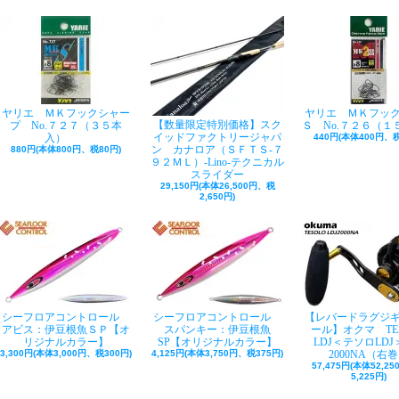
ヤリエ ＭＫフックシャー
ヤリエ ＭＫフッ
【数量限定特別価格】スク
プ No.７２７（３５本
Ｓ No.７２６（１
イッドファクトリージャパ
入）
440円(本体400円、税
ン カナロア（ＳＦＴＳ-７
880円(本体800円、税80円)
９２ＭＬ）-Lino-テクニカル
スライダー
29,150円(本体26,500円、税
2,650円)
シーフロアコントロール
シーフロアコントロール
【レバードラグジ
アビス：伊豆根魚ＳＰ【オ
スパンキー：伊豆根魚
ール】オクマ TE
リジナルカラー】
SP【オリジナルカラー】
LDJ＜テソロLDJ＞
3,300円(本体3,000円、税300円)
4,125円(本体3,750円、税375円)
2000NA（右
57,475円(本体52,2
5,225円)