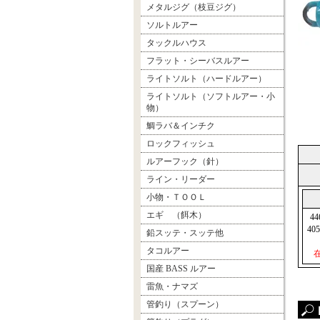
メタルジグ（枝豆ジグ）
ソルトルアー
タックルハウス
フラット・シーバスルアー
ライトソルト（ハードルアー）
ライトソルト（ソフトルアー・小
物）
鯛ラバ＆インチク
ロックフィッシュ
ルアーフック（針）
ライン・リーダー
小物・ＴＯＯＬ
エギ （餌木）
4
40
鉛スッテ・スッテ他
タコルアー
国産 BASS ルアー
雷魚・ナマズ
管釣り（スプーン）