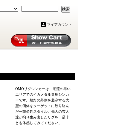
検索
マイアカウント
OMOリグシンカーは、潮流の早い
エリアでのイカメタル専用シンカ
ーです。船灯の外側を遊泳する大
型の個体をターゲットに絞り込ん
だ一撃必釣スタイル。先人の玄人
達が拘り生み出したリグを 是非
とも体感してみてください。