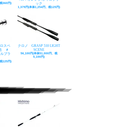
税360円)
ック
1,379円(本体1,254円、税125円)
プロスペ
クロノ GRASP 510 LIGHT
記念 ＃
SCENE
イルブラ
56,100円(本体51,000円、税
5,100円)
税125円)