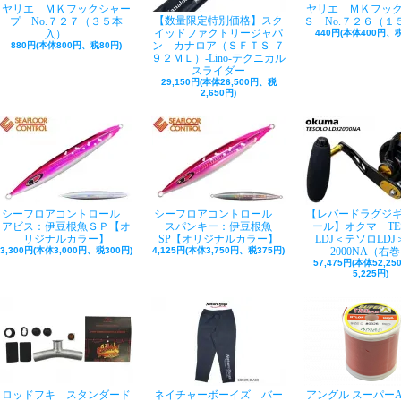
ヤリエ ＭＫフックシャー
ヤリエ ＭＫフッ
【数量限定特別価格】スク
プ No.７２７（３５本
Ｓ No.７２６（１
イッドファクトリージャパ
入）
440円(本体400円、税
ン カナロア（ＳＦＴＳ-７
880円(本体800円、税80円)
９２ＭＬ）-Lino-テクニカル
スライダー
29,150円(本体26,500円、税
2,650円)
シーフロアコントロール
シーフロアコントロール
【レバードラグジ
アビス：伊豆根魚ＳＰ【オ
スパンキー：伊豆根魚
ール】オクマ TE
リジナルカラー】
SP【オリジナルカラー】
LDJ＜テソロLDJ＞
3,300円(本体3,000円、税300円)
4,125円(本体3,750円、税375円)
2000NA（右
57,475円(本体52,2
5,225円)
ロッドフキ スタンダード
ネイチャーボーイズ バー
アングル スーパー