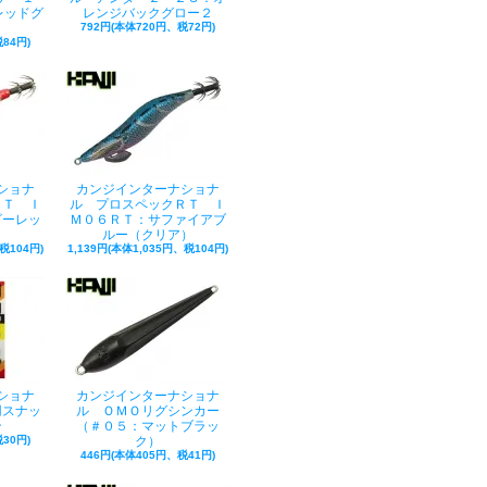
レッドグ
レンジバックグロー２
792円(本体720円、税72円)
84円)
ショナ
カンジインターナショナ
ＲＴ Ｉ
ル プロスペックＲＴ Ｉ
ビーレッ
Ｍ０６ＲＴ：サファイアブ
）
ルー（クリア）
税104円)
1,139円(本体1,035円、税104円)
ショナ
カンジインターナショナ
用スナッ
ル ＯＭＯリグシンカー
ン
（＃０５：マットブラッ
30円)
ク）
446円(本体405円、税41円)