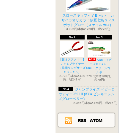
スロースキップ＜ＶＢ－β＞ カ
サハラオリカラ：伊豆七島ＳＰス
ポットグロー（スケイルホロ）
3,025円(本体2,750円、税275円)
No.2
No.3
【超オススメ！！】
ABU トビ
ＪＰＳプライヤー
ー＜TOBY＞
（推奨リングサイズ
GRG：グリーンゴー
＃３～＃５）
ルド
2,728円(本体2,480
770円(本体700円、
円、税248円)
税70円)
No.4
ジャンプライズ ベビーロ
ウディー95S HL(#304 ピンキーレン
ズグローベリー)
2,365円(本体2,150円、税215円)