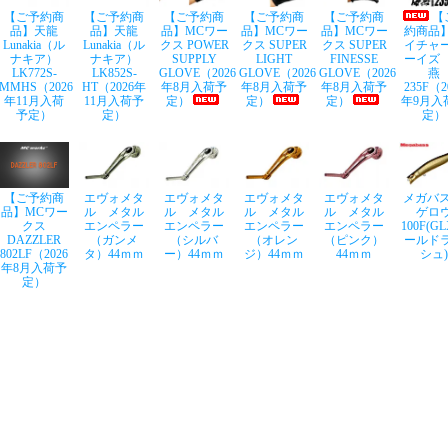
【ご予約商
【ご予約商
【ご予約商
【ご予約商
【ご予約商
【
品】天龍
品】天龍
品】MCワー
品】MCワー
品】MCワー
約商品
Lunakia（ル
Lunakia（ル
クス POWER
クス SUPER
クス SUPER
イチャ
ナキア）
ナキア）
SUPPLY
LIGHT
FINESSE
ーイズ
LK772S-
LK852S-
GLOVE（2026
GLOVE（2026
GLOVE（2026
燕
MMHS（2026
HT（2026年
年8月入荷予
年8月入荷予
年8月入荷予
235F（2
年11月入荷
11月入荷予
定）
定）
定）
年9月入
予定）
定）
定）
【ご予約商
エヴォメタ
エヴォメタ
エヴォメタ
エヴォメタ
メガバス
品】MCワー
ル メタル
ル メタル
ル メタル
ル メタル
ゲロ
クス
エンペラー
エンペラー
エンペラー
エンペラー
100F(G
DAZZLER
（ガンメ
（シルバ
（オレン
（ピンク）
ールド
802LF（2026
タ）44ｍｍ
ー）44ｍｍ
ジ）44ｍｍ
44ｍｍ
シュ)
年8月入荷予
定）