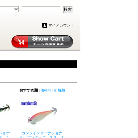
検索
マイアカウント
おすすめ順
|
価格順
|
新着順
ショナ
カンジインターナショナ
テ １
ル アンダー２ ２３：オ