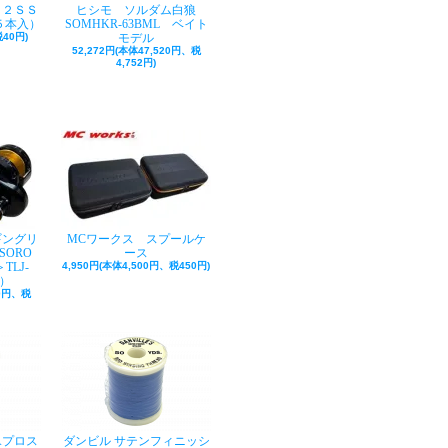
ク２ＳＳ
ヒシモ ソルダム白狼
５本入）
SOMHKR-63BML ベイト
40円)
モデル
52,272円(本体47,520円、税
4,752円)
ギングリ
MCワークス スプールケ
SORO
ース
TLJ-
4,950円(本体4,500円、税450円)
巻）
50円、税
Aプロス
ダンビル サテンフィニッシ