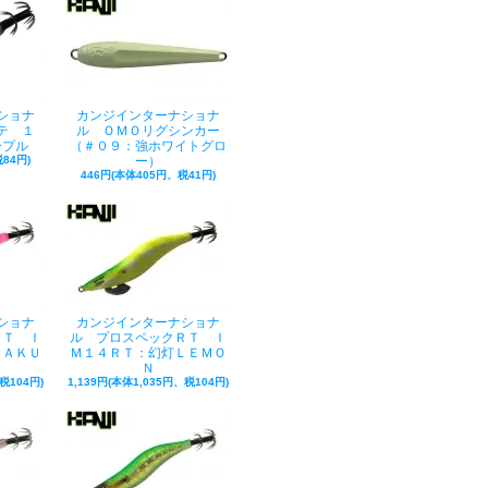
ショナ
カンジインターナショナ
テ １
ル ＯＭＯリグシンカー
ープル
（＃０９：強ホワイトグロ
84円)
ー）
446円(本体405円、税41円)
ショナ
カンジインターナショナ
ＲＴ Ｉ
ル プロスペックＲＴ Ｉ
ＳＡＫＵ
Ｍ１４ＲＴ：幻灯ＬＥＭＯ
Ｎ
税104円)
1,139円(本体1,035円、税104円)