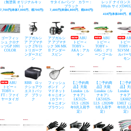
（無塗装 オリジナルキッ
サタイルパンツ カラー：
レッド ナイロンス
ト）
ブラック
100yds サイズD#03
7,700円(本体7,000円、税700円)
7,480円(本体6,800円、税680円)
ド
418円(本体380円、税
ゴーフィッ
アブガルシ
アブガルシ
ABU
ABU
A
シュ クロナ
ア アブマチ
ア アブマチ
トビー＜
トビー＜
トビー
ッツGP 1091
ック 276 Ui
ック 506 MK
TOBY＞
TOBY＞
TOB
COLOR
トリガーア
II アンダー
AKA：アカ
GRG：グリ
SLVSM
ンダースピ
スピン
キン
ーンゴール
ルバー
ン
ド
モン
ABU
RBB ロッ
フィッシュ
【ご予約商
【ご予約商
【ご予
トビー＜
クショアウ
ポンド ノ
品】天龍
品】天龍
品】天
TOBY＞
エストバッ
マドネット
Lunakia（ル
Lunakia（ル
Lunaki
FT：ファイ
グ ブラッ
キャニオン
ナキア）
ナキア）
ナキア
ヤータイガ
ク
（カラー：
LK512S-
LK5102S-
LK602
ー
キャニオン
ULS（2026
LLS（2026年
LMLT（2
ブラウン）
年9月入荷予
9月入荷予
年9月入
定）
定）
定）