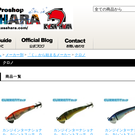
ム
>
メーカー別
>
「く」から始まるメーカー
>
クロノ
クロノ
商品一覧
カンジインターナショナ
カンジインターナショナ
カンジインターナ
ル カレントスッテ ０
ル カレントスッテ ０
ル カレントスッ