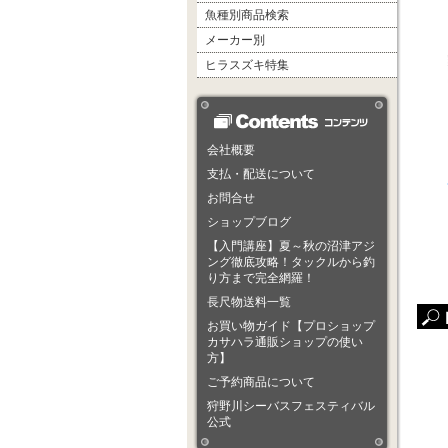
魚種別商品検索
メーカー別
ヒラスズキ特集
会社概要
支払・配送について
お問合せ
ショップブログ
【入門講座】夏～秋の沼津アジ
ング徹底攻略！タックルから釣
り方まで完全網羅！
長尺物送料一覧
お買い物ガイド【プロショップ
カサハラ通販ショップの使い
方】
ご予約商品について
狩野川シーバスフェスティバル
公式