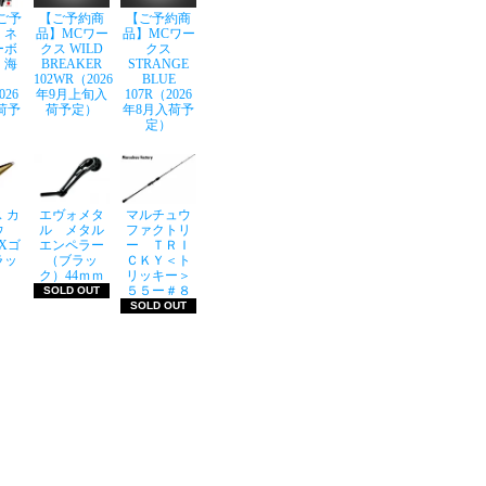
ご予
【ご予約商
【ご予約商
】ネ
品】MCワー
品】MCワー
ーボ
クス WILD
クス
 海
BREAKER
STRANGE
102WR（2026
BLUE
026
年9月上旬入
107R（2026
荷予
荷予定）
年8月入荷予
定）
 カ
エヴォメタ
マルチュウ
ウ
ル メタル
ファクトリ
LXゴ
エンペラー
ー ＴＲＩ
ラッ
（ブラッ
ＣＫＹ＜ト
ク）44ｍｍ
リッキー＞
５５ー＃８
SOLD OUT
SOLD OUT