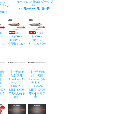
レッド
ュナイロン 50yds ダークブ
26 レッ
ルー
330円(本体300円、税30円)
38円)
BU
ABU
ABU
＜
トビー＜
トビー＜
Y＞
TOBY＞
TOBY＞
：シ
CPPR：コパ
S：シルバー
サー
ー
約商
【ご予約商
【ご予約商
龍
品】天龍
品】天龍
a（ル
Lunakia（ル
Lunakia（ル
）
ナキア）
ナキア）
S-
LK682S-
LK752S-
026
MLT（2026
MHT（2026
荷予
年9月入荷予
年9月入荷予
定）
定）