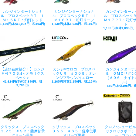
カンジインターナショナ
カンジインターナショナ
カンジインターナ
ル プロスペックＲＴ Ｉ
ル プロスペックＲＴ Ｉ
ル プロスペック
Ｍ１５ＲＴ：幻灯レッド
Ｍ１６ＲＴ：幻灯リーフ
Ｍ１７ＲＴ：幻灯
1,139円(本体1,035円、税104円)
1,139円(本体1,035円、税104円)
ト
1,139円(本体1,035円、
【店頭在庫処分！】カンジ
カンジ×ウロコ プロスペ
カンジインターナ
月弓７０６H＜オモリグス
ックＵＲ ＃００９：オレ
ル ＯＭＯリグシ
ペック＞
ンジブラウン/イエロー
（＃０６：ナイト
41,624円(本体37,840円、税
1,265円(本体1,150円、税115円)
ル）
3,784円)
446円(本体405円、税
クリックス プロスペック
クリックス プロスペック
クロノ×シュービ
３.２５ ＃Ｓ２：薩摩伝承
３.２５ ＃Ｓ５：薩摩伝承
ックロックポーチ
グリーン黒影
オリーブ黒霧
ー：ブラッ