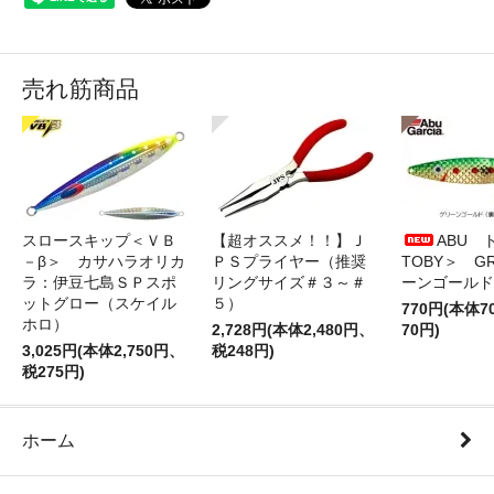
売れ筋商品
スロースキップ＜ＶＢ
【超オススメ！！】Ｊ
ABU 
－β＞ カサハラオリカ
ＰＳプライヤー（推奨
TOBY＞ G
ラ：伊豆七島ＳＰスポ
リングサイズ＃３～＃
ーンゴールド
ットグロー（スケイル
５）
770円(本体
ホロ）
2,728円(本体2,480円、
70円)
3,025円(本体2,750円、
税248円)
税275円)
ホーム