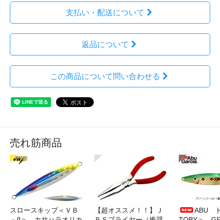
支払い・配送について
返品について
この商品について問い合わせる
売れ筋商品
スロースキップ＜ＶＢ
【超オススメ！！】Ｊ
ABU 
－β＞ カサハラオリカ
ＰＳプライヤー（推奨
TOBY＞ G