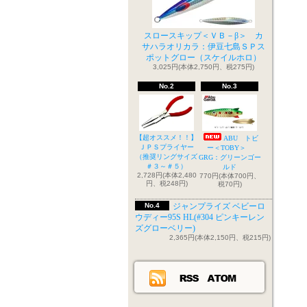
スロースキップ＜ＶＢ－β＞ カ
サハラオリカラ：伊豆七島ＳＰス
ポットグロー（スケイルホロ）
3,025円(本体2,750円、税275円)
No.2
No.3
【超オススメ！！】
ABU トビ
ＪＰＳプライヤー
ー＜TOBY＞
（推奨リングサイズ
GRG：グリーンゴー
＃３～＃５）
ルド
2,728円(本体2,480
770円(本体700円、
円、税248円)
税70円)
No.4
ジャンプライズ ベビーロ
ウディー95S HL(#304 ピンキーレン
ズグローベリー)
2,365円(本体2,150円、税215円)