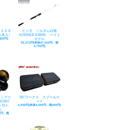
ク２ＳＳ
ヒシモ ソルダム白狼
５本入）
SOMHKR-63BML ベイト
40円)
モデル
52,272円(本体47,520円、税
4,752円)
ギングリ
MCワークス スプールケ
SORO
ース
TLJ-
4,950円(本体4,500円、税450円)
巻）
50円、税