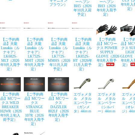
ー
キャニオン
ULS（2
ーヘブン
ーヘブン
ブラウン）
年9月入
BH5（2026
BH3（2026
定）
年10月入荷
年9月入荷予
予定）
定）
【ご予約商
【ご予約商
【ご予約商
【ご予約商
【ご予約商
【ご予
品】天龍
品】天龍
品】天龍
品】天龍
品】MCワー
品】MC
Lunakia（ル
Lunakia（ル
Lunakia（ル
Lunakia（ル
クス POWER
クス SU
ナキア）
ナキア）
ナキア）
ナキア）
SUPPLY
LIGH
LK682S-
LK752S-
LK772S-
LK852S-
GLOVE（2026
GLOVE（
MLT（2026
MHT（2026
MMHS（2026
HT（2026年
年8月入荷予
年8月入
年9月入荷予
年9月入荷予
年11月入荷
11月入荷予
定）
定）
定）
定）
予定）
定）
【ご予約商
【ご予約商
【ご予約商
エヴォメタ
エヴォメタ
エヴォ
品】MCワー
品】MCワー
品】MCワー
ル メタル
ル メタル
ル メ
クス WILD
クス
クス
エンペラー
エンペラー
エンペ
BREAKER
STRANGE
DAZZLER
（ガンメ
（シルバ
（オレ
102WR（2026
BLUE
802LF（2026
タ）44ｍｍ
ー）44ｍｍ
ジ）44
年9月上旬入
107R（2026
年8月入荷予
荷予定）
年8月入荷予
定）
定）