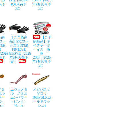
026
LLS（2026年
LMLT（2026
荷予
9月入荷予
年9月入荷予
定）
定）
約商
【ご予約商
【ご予
ワー
品】MCワー
約商品】ネ
PER
クス SUPER
イチャーボ
T
FINESSE
ーイズ 海
2026
GLOVE（2026
燕
荷予
年8月入荷予
235F（2026
定）
年9月入荷予
定）
メタ
エヴォメタ
メガバス カ
タル
ル メタル
ゲロウ
ラー
エンペラー
100F(GLXゴ
ン
（ピンク）
ールドラッ
ｍｍ
44ｍｍ
シュ)