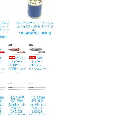
Aプロス
ダンビル サテンフィニッシ
レッド
ュナイロン 50yds ダークブ
26 レッ
ルー
330円(本体300円、税30円)
38円)
BU
ABU
ABU
＜
トビー＜
トビー＜
Y＞
TOBY＞
TOBY＞
：シ
CPPR：コパ
S：シルバー
サー
ー
約商
【ご予約商
【ご予約商
龍
品】天龍
品】天龍
a（ル
Lunakia（ル
Lunakia（ル
）
ナキア）
ナキア）
S-
LK5102S-
LK602S-