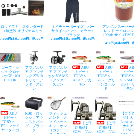
ロッドフキ スタンダード
ネイチャーボーイズ バー
アングル スーパー
（無塗装 オリジナルキッ
サタイルパンツ カラー：
レッド ナイロンス
ト）
ブラック
100yds サイズD#03
7,700円(本体7,000円、税700円)
7,480円(本体6,800円、税680円)
ド
418円(本体380円、税
ゴーフィッ
アブガルシ
アブガルシ
ABU
ABU
A
シュ クロナ
ア アブマチ
ア アブマチ
トビー＜
トビー＜
トビー
ッツGP 1091
ック 276 Ui
ック 506 MK
TOBY＞
TOBY＞
TOB
COLOR
トリガーア
II アンダー
AKA：アカ
GRG：グリ
SLVSM
ンダースピ
スピン
キン
ーンゴール
ルバー
ン
ド
モン
ABU
RBB ロッ
フィッシュ
【ご予
トビー＜
クショアウ
ポンド ノ
品】天
TOBY＞
エストバッ
マドネット
Lunaki
【ご予
【ご予
FT：ファイ
グ ブラッ
キャニオン
ナキア
約商品】
約商品】
ヤータイガ
ク
（カラー：
LK512
SOM ブル
SOM ブル