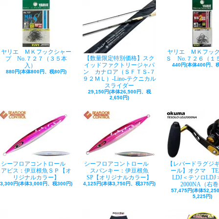
ヤリエ ＭＫフックシャー
ヤリエ ＭＫフッ
【数量限定特別価格】スク
プ No.７２７（３５本
Ｓ No.７２６（１
イッドファクトリージャパ
入）
440円(本体400円、税
ン カナロア（ＳＦＴＳ-７
880円(本体800円、税80円)
９２ＭＬ）-Lino-テクニカル
スライダー
29,150円(本体26,500円、税
2,650円)
シーフロアコントロール
シーフロアコントロール
【レバードラグジ
アビス：伊豆根魚ＳＰ【オ
スパンキー：伊豆根魚
ール】オクマ TE
リジナルカラー】
SP【オリジナルカラー】
LDJ＜テソロLDJ＞
3,300円(本体3,000円、税300円)
4,125円(本体3,750円、税375円)
2000NA（右
57,475円(本体52,2
5,225円)