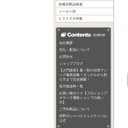
魚種別商品検索
メーカー別
ヒラスズキ特集
会社概要
支払・配送について
お問合せ
ショップブログ
【入門講座】夏～秋の沼津アジ
ング徹底攻略！タックルから釣
り方まで完全網羅！
長尺物送料一覧
お買い物ガイド【プロショップ
カサハラ通販ショップの使い
方】
ご予約商品について
狩野川シーバスフェスティバル
公式