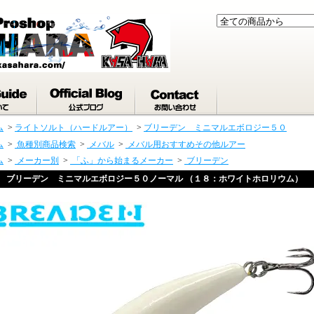
ム
>
ライトソルト（ハードルアー）
>
ブリーデン ミニマルエボロジー５０
ム
>
魚種別商品検索
>
メバル
>
メバル用おすすめその他ルアー
ム
>
メーカー別
>
「ふ」から始まるメーカー
>
ブリーデン
ブリーデン ミニマルエボロジー５０ノーマル （１８：ホワイトホロリウム）