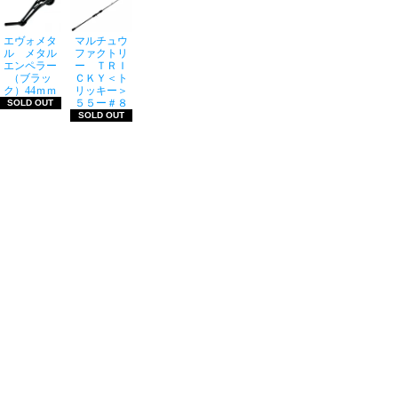
エヴォメタ
マルチュウ
ル メタル
ファクトリ
エンペラー
ー ＴＲＩ
（ブラッ
ＣＫＹ＜ト
ク）44ｍｍ
リッキー＞
５５ー＃８
SOLD OUT
SOLD OUT