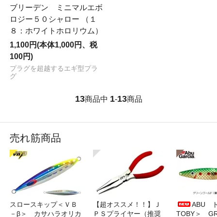
ブリーデン ミニマルエボ
ロジー５０シャロー （１
８：ホワイトホロリウム）
1,100円(本体1,000円、税
100円)
プラグを超越するエギ型プラ
グ
13
1
13
商品中
-
商品
売れ筋商品
スロースキップ＜ＶＢ
【超オススメ！！】Ｊ
ABU 
－β＞ カサハラオリカ
ＰＳプライヤー（推奨
TOBY＞ G