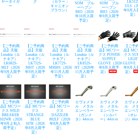
ヤータイガ
ク
（カラー：
LK512
SOM ブル
SOM ブル
ー
キャニオン
ULS（2
ーヘブン
ーヘブン
ブラウン）
年9月入
BH5（2026
BH3（2026
定）
年10月入荷
年9月入荷予
予定）
定）
【ご予約商
【ご予約商
【ご予約商
【ご予約商
【ご予約商
【ご予
品】天龍
品】天龍
品】天龍
品】天龍
品】MCワー
品】MC
Lunakia（ル
Lunakia（ル
Lunakia（ル
Lunakia（ル
クス POWER
クス SU
ナキア）
ナキア）
ナキア）
ナキア）
SUPPLY
LIGH
LK682S-
LK752S-
LK772S-
LK852S-
GLOVE（2026
GLOVE（
MLT（2026
MHT（2026
MMHS（2026
HT（2026年
年8月入荷予
年8月入
年9月入荷予
年9月入荷予
年11月入荷
11月入荷予
定）
定）
定）
定）
予定）
定）
【ご予約商
【ご予約商
【ご予約商
エヴォメタ
エヴォメタ
エヴォ
品】MCワー
品】MCワー
品】MCワー
ル メタル
ル メタル
ル メ
クス WILD
クス
クス
エンペラー
エンペラー
エンペ
BREAKER
STRANGE
DAZZLER
（ガンメ
（シルバ
（オレ
102WR（2026
BLUE
802LF（2026
タ）44ｍｍ
ー）44ｍｍ
ジ）44
年9月上旬入
107R（2026
年8月入荷予
荷予定）
年8月入荷予
定）
定）