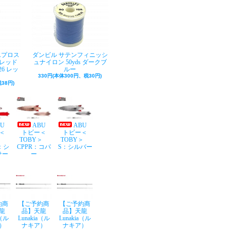
Aプロス
ダンビル サテンフィニッシ
レッド
ュナイロン 50yds ダークブ
26 レッ
ルー
330円(本体300円、税30円)
38円)
BU
ABU
ABU
＜
トビー＜
トビー＜
Y＞
TOBY＞
TOBY＞
：シ
CPPR：コパ
S：シルバー
サー
ー
約商
【ご予約商
【ご予約商
龍
品】天龍
品】天龍
a（ル
Lunakia（ル
Lunakia（ル
）
ナキア）
ナキア）