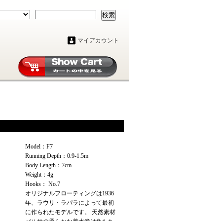
検索
マイアカウント
Model：F7
Running Depth：0.9-1.5m
Body Length：7cm
Weight：4g
Hooks： No.7
オリジナルフローティングは1936
年、ラウリ・ラパラによって最初
に作られたモデルです。 天然素材