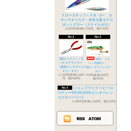
スロースキップ＜ＶＢ－β＞ カ
サハラオリカラ：伊豆七島ＳＰス
ポットグロー（スケイルホロ）
3,025円(本体2,750円、税275円)
No.2
No.3
【超オススメ！！】
ABU トビ
ＪＰＳプライヤー
ー＜TOBY＞
（推奨リングサイズ
GRG：グリーンゴー
＃３～＃５）
ルド
2,728円(本体2,480
770円(本体700円、
円、税248円)
税70円)
No.4
ジャンプライズ ベビーロ
ウディー95S HL(#304 ピンキーレン
ズグローベリー)
2,365円(本体2,150円、税215円)