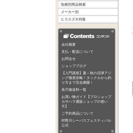
魚種別商品検索
メーカー別
ヒラスズキ特集
会社概要
支払・配送について
お問合せ
ショップブログ
【入門講座】夏～秋の沼津アジ
ング徹底攻略！タックルから釣
り方まで完全網羅！
長尺物送料一覧
お買い物ガイド【プロショップ
カサハラ通販ショップの使い
方】
ご予約商品について
狩野川シーバスフェスティバル
公式