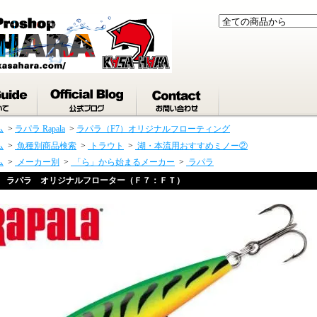
ム
>
ラパラ Rapala
>
ラパラ（F7）オリジナルフローティング
ム
>
魚種別商品検索
>
トラウト
>
湖・本流用おすすめミノー②
ム
>
メーカー別
>
「ら」から始まるメーカー
>
ラパラ
ラパラ オリジナルフローター（Ｆ７：ＦＴ）