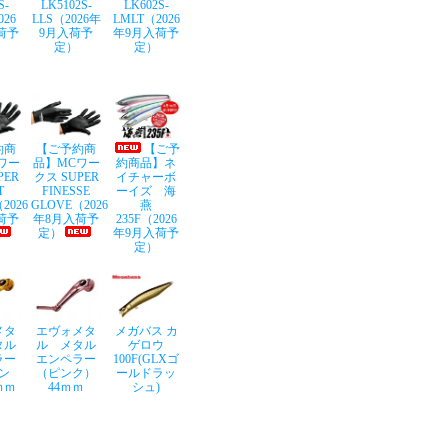
S-
LK5102S-
LK602S-
026
LLS（2026年
LMLT（2026
荷予
9月入荷予
年9月入荷予
定）
定）
約商
【ご予約商
【ご予
ワー
品】MCワー
約商品】ネ
PER
クス SUPER
イチャーボ
T
FINESSE
ーイズ 海
2026
GLOVE（2026
燕
荷予
年8月入荷予
235F（2026
定）
年9月入荷予
定）
メタ
エヴォメタ
メガバス カ
タル
ル メタル
ゲロウ
ラー
エンペラー
100F(GLXゴ
ン
（ピンク）
ールドラッ
ｍｍ
44ｍｍ
シュ)