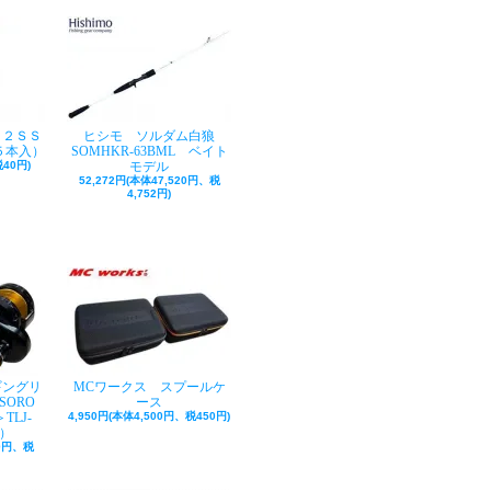
ク２ＳＳ
ヒシモ ソルダム白狼
５本入）
SOMHKR-63BML ベイト
40円)
モデル
52,272円(本体47,520円、税
4,752円)
ギングリ
MCワークス スプールケ
SORO
ース
TLJ-
4,950円(本体4,500円、税450円)
巻）
50円、税