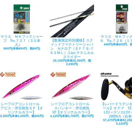
ヤリエ ＭＫフックシャー
ヤリエ ＭＫフッ
【数量限定特別価格】スク
プ No.７２７（３５本
Ｓ No.７２６（１
イッドファクトリージャパ
入）
440円(本体400円、税
ン カナロア（ＳＦＴＳ-７
880円(本体800円、税80円)
９２ＭＬ）-Lino-テクニカル
スライダー
29,150円(本体26,500円、税
2,650円)
シーフロアコントロール
シーフロアコントロール
【レバードラグジ
アビス：伊豆根魚ＳＰ【オ
スパンキー：伊豆根魚
ール】オクマ TE
リジナルカラー】
SP【オリジナルカラー】
LDJ＜テソロLDJ＞
3,300円(本体3,000円、税300円)
4,125円(本体3,750円、税375円)
2000NA（右
57,475円(本体52,2
5,225円)