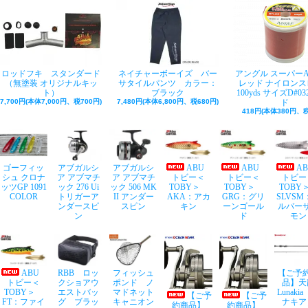
ロッドフキ スタンダード
ネイチャーボーイズ バー
アングル スーパー
（無塗装 オリジナルキッ
サタイルパンツ カラー：
レッド ナイロンス
ト）
ブラック
100yds サイズD#03
7,700円(本体7,000円、税700円)
7,480円(本体6,800円、税680円)
ド
418円(本体380円、税
ゴーフィッ
アブガルシ
アブガルシ
ABU
ABU
A
シュ クロナ
ア アブマチ
ア アブマチ
トビー＜
トビー＜
トビー
ッツGP 1091
ック 276 Ui
ック 506 MK
TOBY＞
TOBY＞
TOB
COLOR
トリガーア
II アンダー
AKA：アカ
GRG：グリ
SLVSM
ンダースピ
スピン
キン
ーンゴール
ルバー
ン
ド
モン
ABU
RBB ロッ
フィッシュ
【ご予
トビー＜
クショアウ
ポンド ノ
品】天
TOBY＞
エストバッ
マドネット
Lunaki
【ご予
【ご予
FT：ファイ
グ ブラッ
キャニオン
ナキア
約商品】
約商品】