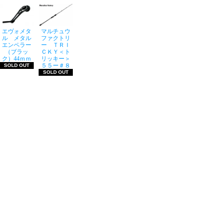
エヴォメタ
マルチュウ
ル メタル
ファクトリ
エンペラー
ー ＴＲＩ
（ブラッ
ＣＫＹ＜ト
ク）44ｍｍ
リッキー＞
５５ー＃８
SOLD OUT
SOLD OUT