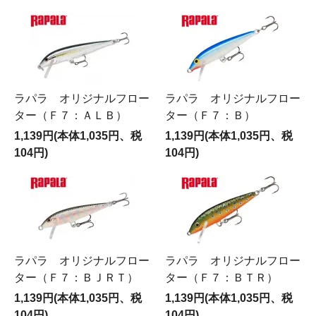
ラパラ オリジナルフロー
ラパラ オリジナルフロー
ター（Ｆ７：ＡＬＢ）
ター（Ｆ７：Ｂ）
1,139円(本体1,035円、税
1,139円(本体1,035円、税
104円)
104円)
ラパラ オリジナルフロー
ラパラ オリジナルフロー
ター（Ｆ７：ＢＪＲＴ）
ター（Ｆ７：ＢＴＲ）
1,139円(本体1,035円、税
1,139円(本体1,035円、税
104円)
104円)