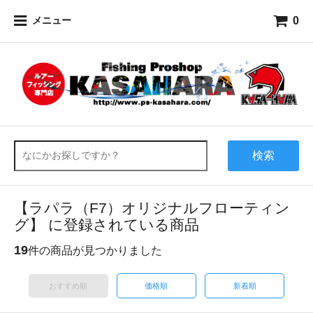
0
メニュー
検索
【ラパラ（F7）オリジナルフローティン
グ】 に登録されている商品
19
件の商品が見つかりました
おすすめ順
価格順
新着順