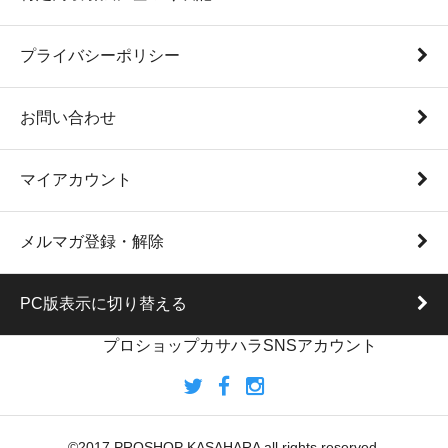
プライバシーポリシー
お問い合わせ
マイアカウント
メルマガ登録・解除
PC版表示に切り替える
プロショップカサハラSNSアカウント
©2017 PROSHOP KASAHARA all rights reserved.