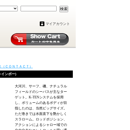
検索
マイアカウント
ス（ＣＯＮＴＡＣＴ）
レインボー)
大河川、サーフ、磯、ナチュラル
フィールドのシーバスが主なター
ゲット。K-TENシステムを採用
し、ボリュームのあるボディが目
指したのは、当然ビッグサイズ。
ただ巻きでは水面直下を艶かしく
スラローム。ロッドポジション、
アクションによるシャロー域での