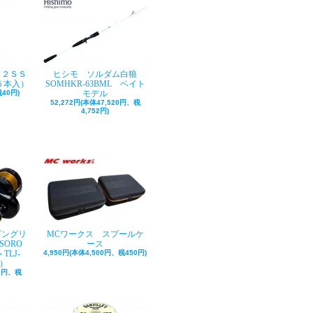
ク２ＳＳ
ヒシモ ソルダム白狼
５本入）
SOMHKR-63BML ベイト
40円)
モデル
52,272円(本体47,520円、税
4,752円)
ギングリ
MCワークス スプールケ
SORO
ース
TLJ-
4,950円(本体4,500円、税450円)
巻）
50円、税