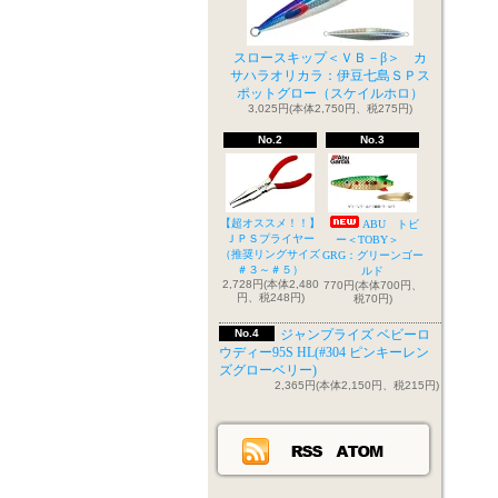
スロースキップ＜ＶＢ－β＞ カ
サハラオリカラ：伊豆七島ＳＰス
ポットグロー（スケイルホロ）
3,025円(本体2,750円、税275円)
No.2
No.3
【超オススメ！！】
ABU トビ
ＪＰＳプライヤー
ー＜TOBY＞
（推奨リングサイズ
GRG：グリーンゴー
＃３～＃５）
ルド
2,728円(本体2,480
770円(本体700円、
円、税248円)
税70円)
No.4
ジャンプライズ ベビーロ
ウディー95S HL(#304 ピンキーレン
ズグローベリー)
2,365円(本体2,150円、税215円)