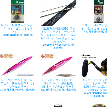
ヤリエ ＭＫフックシャー
ヤリエ ＭＫフッ
【数量限定特別価格】スク
プ No.７２７（３５本
Ｓ No.７２６（１
イッドファクトリージャパ
入）
440円(本体400円、税
ン カナロア（ＳＦＴＳ-７
880円(本体800円、税80円)
９２ＭＬ）-Lino-テクニカル
スライダー
29,150円(本体26,500円、税
2,650円)
シーフロアコントロール
シーフロアコントロール
【レバードラグジ
アビス：伊豆根魚ＳＰ【オ
スパンキー：伊豆根魚
ール】オクマ TE
リジナルカラー】
SP【オリジナルカラー】
LDJ＜テソロLDJ＞
3,300円(本体3,000円、税300円)
4,125円(本体3,750円、税375円)
2000NA（右
57,475円(本体52,2
5,225円)