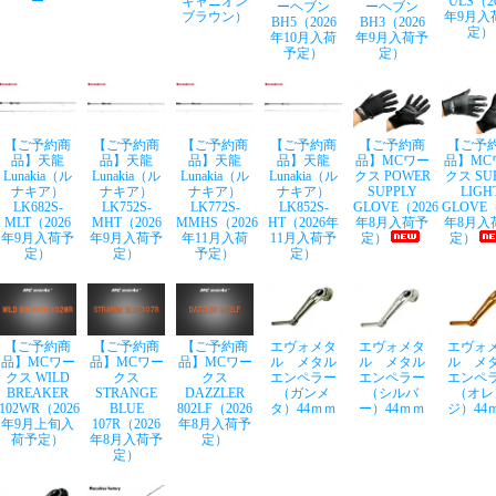
ー
キャニオン
ULS（2
ーヘブン
ーヘブン
ブラウン）
年9月入
BH5（2026
BH3（2026
定）
年10月入荷
年9月入荷予
予定）
定）
【ご予約商
【ご予約商
【ご予約商
【ご予約商
【ご予約商
【ご予
品】天龍
品】天龍
品】天龍
品】天龍
品】MCワー
品】MC
Lunakia（ル
Lunakia（ル
Lunakia（ル
Lunakia（ル
クス POWER
クス SU
ナキア）
ナキア）
ナキア）
ナキア）
SUPPLY
LIGH
LK682S-
LK752S-
LK772S-
LK852S-
GLOVE（2026
GLOVE（
MLT（2026
MHT（2026
MMHS（2026
HT（2026年
年8月入荷予
年8月入
年9月入荷予
年9月入荷予
年11月入荷
11月入荷予
定）
定）
定）
定）
予定）
定）
【ご予約商
【ご予約商
【ご予約商
エヴォメタ
エヴォメタ
エヴォ
品】MCワー
品】MCワー
品】MCワー
ル メタル
ル メタル
ル メ
クス WILD
クス
クス
エンペラー
エンペラー
エンペ
BREAKER
STRANGE
DAZZLER
（ガンメ
（シルバ
（オレ
102WR（2026
BLUE
802LF（2026
タ）44ｍｍ
ー）44ｍｍ
ジ）44
年9月上旬入
107R（2026
年8月入荷予
荷予定）
年8月入荷予
定）
定）