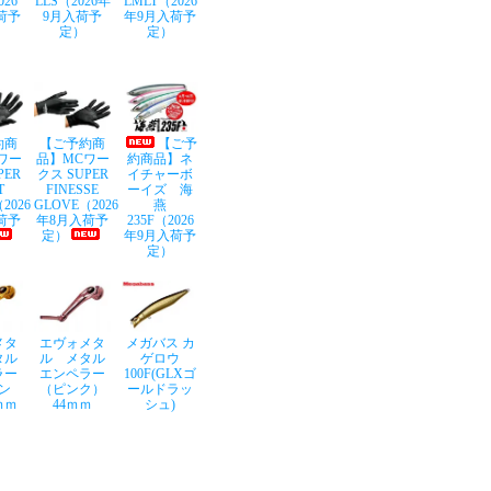
026
LLS（2026年
LMLT（2026
荷予
9月入荷予
年9月入荷予
定）
定）
約商
【ご予約商
【ご予
ワー
品】MCワー
約商品】ネ
PER
クス SUPER
イチャーボ
T
FINESSE
ーイズ 海
2026
GLOVE（2026
燕
荷予
年8月入荷予
235F（2026
定）
年9月入荷予
定）
メタ
エヴォメタ
メガバス カ
タル
ル メタル
ゲロウ
ラー
エンペラー
100F(GLXゴ
ン
（ピンク）
ールドラッ
ｍｍ
44ｍｍ
シュ)