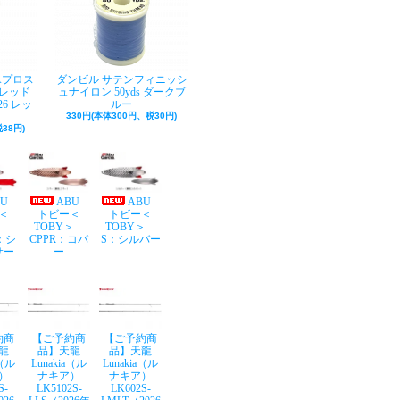
Aプロス
ダンビル サテンフィニッシ
レッド
ュナイロン 50yds ダークブ
26 レッ
ルー
330円(本体300円、税30円)
38円)
BU
ABU
ABU
＜
トビー＜
トビー＜
Y＞
TOBY＞
TOBY＞
：シ
CPPR：コパ
S：シルバー
サー
ー
約商
【ご予約商
【ご予約商
龍
品】天龍
品】天龍
a（ル
Lunakia（ル
Lunakia（ル
）
ナキア）
ナキア）
S-
LK5102S-
LK602S-