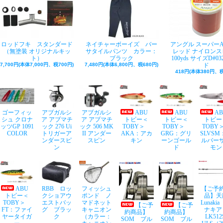
ロッドフキ スタンダード
ネイチャーボーイズ バー
アングル スーパー
（無塗装 オリジナルキッ
サタイルパンツ カラー：
レッド ナイロンス
ト）
ブラック
100yds サイズD#03
7,700円(本体7,000円、税700円)
7,480円(本体6,800円、税680円)
ド
418円(本体380円、税
ゴーフィッ
アブガルシ
アブガルシ
ABU
ABU
A
シュ クロナ
ア アブマチ
ア アブマチ
トビー＜
トビー＜
トビー
ッツGP 1091
ック 276 Ui
ック 506 MK
TOBY＞
TOBY＞
TOB
COLOR
トリガーア
II アンダー
AKA：アカ
GRG：グリ
SLVSM
ンダースピ
スピン
キン
ーンゴール
ルバー
ン
ド
モン
ABU
RBB ロッ
フィッシュ
【ご予
トビー＜
クショアウ
ポンド ノ
品】天
TOBY＞
エストバッ
マドネット
Lunaki
【ご予
【ご予
FT：ファイ
グ ブラッ
キャニオン
ナキア
約商品】
約商品】
ヤータイガ
ク
（カラー：
LK512
SOM ブル
SOM ブル