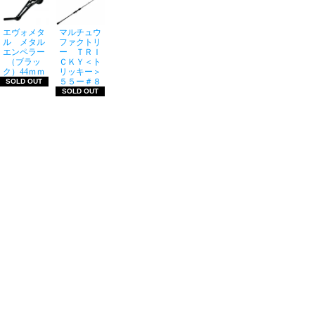
エヴォメタ
マルチュウ
ル メタル
ファクトリ
エンペラー
ー ＴＲＩ
（ブラッ
ＣＫＹ＜ト
ク）44ｍｍ
リッキー＞
５５ー＃８
SOLD OUT
SOLD OUT