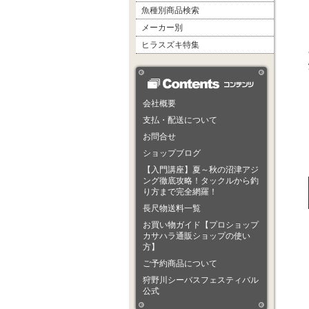
魚種別商品検索
メーカー別
ヒラスズキ特集
会社概要
支払・配送について
お問合せ
ショップブログ
【入門講座】夏～秋の沼津アジ
ング徹底攻略！タックルから釣
り方まで完全網羅！
長尺物送料一覧
お買い物ガイド【プロショップ
カサハラ通販ショップの使い
方】
ご予約商品について
狩野川シーバスフェスティバル
公式