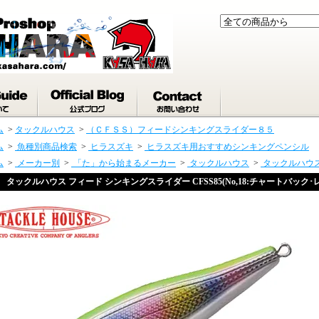
ム
>
タックルハウス
>
（ＣＦＳＳ）フィードシンキングスライダー８５
ム
>
魚種別商品検索
>
ヒラスズキ
>
ヒラスズキ用おすすめシンキングペンシル
ム
>
メーカー別
>
「た」から始まるメーカー
>
タックルハウス
>
タックルハウ
タックルハウス フィード シンキングスライダー CFSS85(No,18:チャートバック･