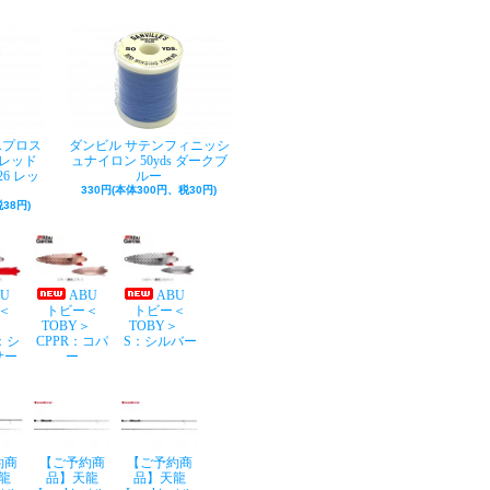
Aプロス
ダンビル サテンフィニッシ
レッド
ュナイロン 50yds ダークブ
26 レッ
ルー
330円(本体300円、税30円)
38円)
BU
ABU
ABU
＜
トビー＜
トビー＜
Y＞
TOBY＞
TOBY＞
：シ
CPPR：コパ
S：シルバー
サー
ー
約商
【ご予約商
【ご予約商
龍
品】天龍
品】天龍