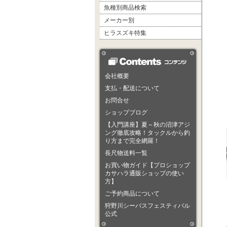
魚種別商品検索
メーカー別
ヒラスズキ特集
会社概要
支払・配送について
お問合せ
ショップブログ
【入門講座】夏～秋の沼津アジ
ング徹底攻略！タックルから釣
り方まで完全網羅！
長尺物送料一覧
お買い物ガイド【プロショップ
カサハラ通販ショップの使い
方】
ご予約商品について
狩野川シーバスフェスティバル
公式