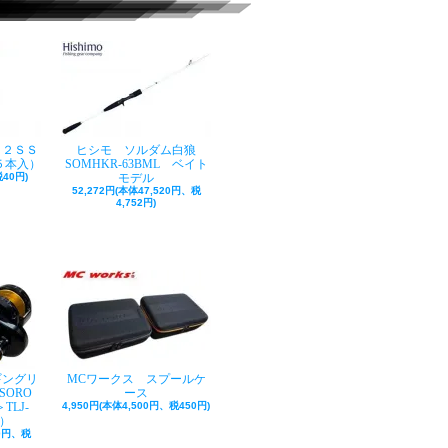
ク２ＳＳ
ヒシモ ソルダム白狼
５本入）
SOMHKR-63BML ベイト
40円)
モデル
52,272円(本体47,520円、税
4,752円)
ギングリ
MCワークス スプールケ
SORO
ース
TLJ-
4,950円(本体4,500円、税450円)
巻）
50円、税