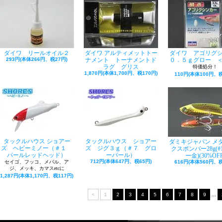
ダイワ リールオイル２
ダイワ アルティメットトー
ダイワ アゴリグ
293円(本体266円、税27円)
ナメント トーナメントド
０．５ｇグロー 
ラグ グリス
特価処分！
1,870円(本体1,700円、税170円)
110円(本体100円、税
タックルハウス ショアー
タックルハウス ショアー
ダミキジャパン メ
ズ ヘビーミノー（＃１
ズ ジグ３ｇ（＃７ グロ
クスボンバー28g(#
パールレッドヘッド）
ーパール）
ー金)(30%OFF
712円(本体647円、税65円)
セイゴ、フッコ、メバル、ア
616円(本体560円、税
ジ、メッキ、カマスetcに
1,287円(本体1,170円、税117円)
<
1
2
3
4
5
6
7
8
9
...