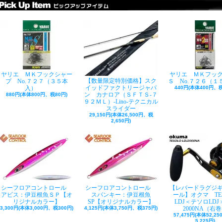
ヤリエ ＭＫフックシャー
ヤリエ ＭＫフッ
【数量限定特別価格】スク
プ No.７２７（３５本
Ｓ No.７２６（１
イッドファクトリージャパ
入）
440円(本体400円、税
ン カナロア（ＳＦＴＳ-７
880円(本体800円、税80円)
９２ＭＬ）-Lino-テクニカル
スライダー
29,150円(本体26,500円、税
2,650円)
シーフロアコントロール
シーフロアコントロール
【レバードラグジ
アビス：伊豆根魚ＳＰ【オ
スパンキー：伊豆根魚
ール】オクマ TE
リジナルカラー】
SP【オリジナルカラー】
LDJ＜テソロLDJ＞
3,300円(本体3,000円、税300円)
4,125円(本体3,750円、税375円)
2000NA（右
57,475円(本体52,2
5,225円)