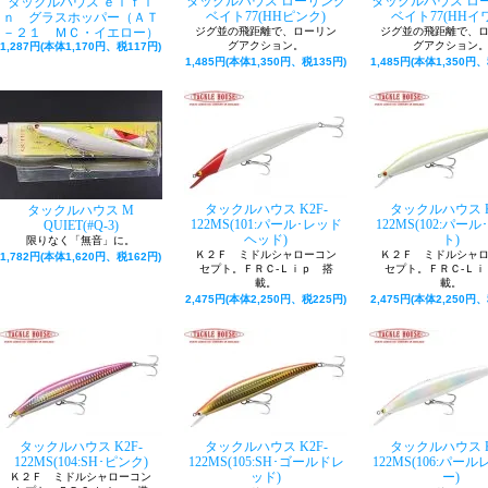
タックルハウス ローリング
タックルハウス ロ
タックルハウス ｅｌｆｉ
ベイト77(HHピンク)
ベイト77(HHイ
ｎ グラスホッパー（ＡＴ
－２１ ＭＣ・イエロー）
ジグ並の飛距離で、ローリン
ジグ並の飛距離で、
グアクション。
グアクション
1,287円(本体1,170円、税117円)
1,485円(本体1,350円、税135円)
1,485円(本体1,350円、
タックルハウス K2F-
タックルハウス K
タックルハウス M
122MS(101:パール･レッド
122MS(102:パー
QUIET(#Q‐3)
ヘッド)
ト)
限りなく「無音」に。
Ｋ２Ｆ ミドルシャローコン
Ｋ２Ｆ ミドルシャ
1,782円(本体1,620円、税162円)
セプト。ＦＲＣ-Ｌｉｐ 搭
セプト。ＦＲＣ-Ｌｉ
載。
載。
2,475円(本体2,250円、税225円)
2,475円(本体2,250円、
タックルハウス K2F-
タックルハウス K2F-
タックルハウス K
122MS(104:SH･ピンク)
122MS(105:SH･ゴールドレ
122MS(106:パー
ッド)
ー)
Ｋ２Ｆ ミドルシャローコン