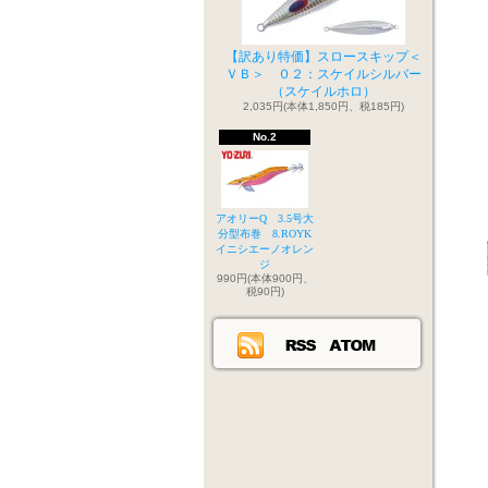
【訳あり特価】スロースキップ＜
ＶＢ＞ ０２：スケイルシルバー
（スケイルホロ）
2,035円(本体1,850円、税185円)
No.2
アオリーQ 3.5号大
分型布巻 8.ROYK
イニシエーノオレン
ジ
990円(本体900円、
税90円)