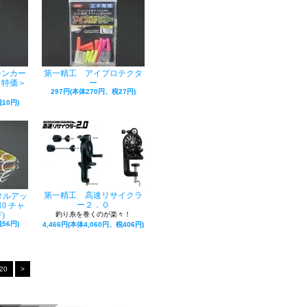
シンカー
第一精工 アイプロテクタ
＜特価＞
ー
297円(本体270円、税27円)
10円)
第一精工 高速リサイクラ
タルアッ
ー２．０
10 チャ
)
釣り糸を巻くのが楽々！
56円)
4,466円(本体4,060円、税406円)
20
>