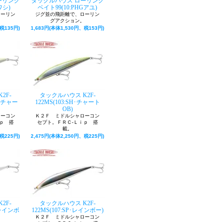
ーリング
タックルハウス ローリング
ワシ)
ベイト99(10:PHGアユ)
ローリン
ジグ並の飛距離で、ローリン
。
グアクション。
税135円)
1,683円(本体1,530円、税153円)
2F-
タックルハウス K2F-
ル･チャー
122MS(103:SH･チャート
OB)
ローコン
Ｋ２Ｆ ミドルシャローコン
ｐ 搭
セプト。ＦＲＣ-Ｌｉｐ 搭
載。
税225円)
2,475円(本体2,250円、税225円)
2F-
タックルハウス K2F-
ルレインボ
122MS(107:SP･レインボー)
Ｋ２Ｆ ミドルシャローコン