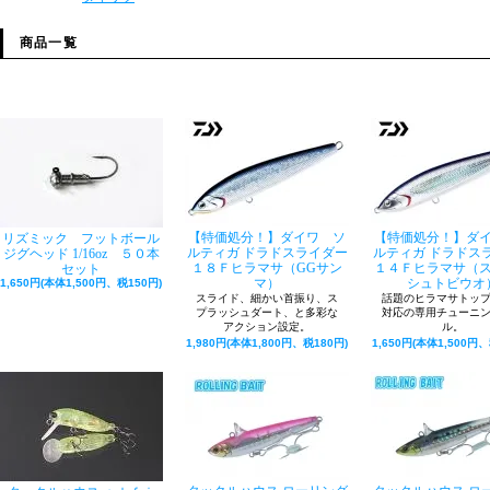
商品一覧
【特価処分！】ダイワ ソ
【特価処分！】ダ
リズミック フットボール
ルティガ ドラドスライダー
ルティガ ドラドス
ジグヘッド 1/16oz ５０本
１８Ｆヒラマサ（GGサン
１４Ｆヒラマサ（
セット
マ）
シュトビウオ
1,650円(本体1,500円、税150円)
スライド、細かい首振り、ス
話題のヒラマサトッ
プラッシュダート、と多彩な
対応の専用チューニ
アクション設定。
ル。
1,980円(本体1,800円、税180円)
1,650円(本体1,500円、