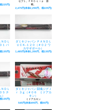
セプト。ＦＲＣ-Ｌｉｐ 搭
載。
税225円)
2,475円(本体2,250円、税225円)
ＡＮＤＬ
ダミキジャパン ＰＡＮＤＬ
０１ パ
ＵＣＫ‐１２０（＃０２ ワ
）
カサギボール）
税135円)
1,485円(本体1,350円、税135円)
ＡＮＤＬ
ダミキジャパン 闘魂ジグＪ
０５ チ
ｒ ３ｇ（＃０６ ミドアカ
ュ）
キン）
税135円)
ミドアカキン
545円(本体495円、税50円)