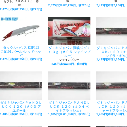
載。
載。
セプト。ＦＲＣ-Ｌｉｐ 搭
載。
2,475円(本体2,250円、税225円)
2,475円(本体2,250円、
2,475円(本体2,250円、税225円)
タックルハウス K2F122
ダミキジャパン 闘魂ジグＪ
ダミキジャパン Ｐ
T:1(101:パール･レッドヘッ
ｒ ３ｇ（＃０５ シャインブ
ＵＣＫ‐１２０（＃
ド)
ルー）
ンドラ・ギル
2,475円(本体2,250円、税225円)
1,485円(本体1,350円、
シャインブルー
545円(本体495円、税50円)
ダミキジャパン ＰＡＮＤＬ
ダミキジャパン ＰＡＮＤＬ
ダミキジャパン Ｐ
ＵＣＫ‐１２０（＃０３ ア
ＵＣＫ‐１２０（＃０４ ベ
ＵＣＫ‐１２０（＃
ユボール）
イトフラッシュ）
ャートフラッシ
1,485円(本体1,350円、税135円)
1,485円(本体1,350円、税135円)
1,485円(本体1,350円、