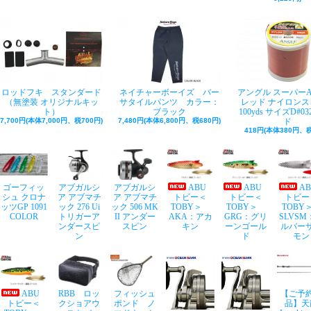
ロッドフキ スタンダード
ネイチャーボーイズ バー
アングル スーパー
（無塗装 オリジナルキッ
サタイルパンツ カラー：
レッド ナイロンス
ト）
ブラック
100yds サイズD#03
7,700円(本体7,000円、税700円)
7,480円(本体6,800円、税680円)
ド
418円(本体380円、税
ゴーフィッ
アブガルシ
アブガルシ
ABU
ABU
A
シュ クロナ
ア アブマチ
ア アブマチ
トビー＜
トビー＜
トビー
ッツGP 1091
ック 276 Ui
ック 506 MK
TOBY＞
TOBY＞
TOB
COLOR
トリガーア
II アンダー
AKA：アカ
GRG：グリ
SLVSM
ンダースピ
スピン
キン
ーンゴール
ルバー
ン
ド
モン
ABU
RBB ロッ
フィッシュ
【ご予
トビー＜
クショアウ
ポンド ノ
品】天