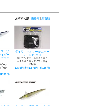
おすすめ順
|
価格順
|
新着順
イワ ソ
ダイワ ネオリールカバー
ライダー
２ ＳＰ‐ＭＨ
スプラッ
スピニングリール用３０００
）
～４０００番（ダイワ）サイ
ズ対応
プゲーム
ングモデ
1,733円(本体1,575円、税158円)
税150円)