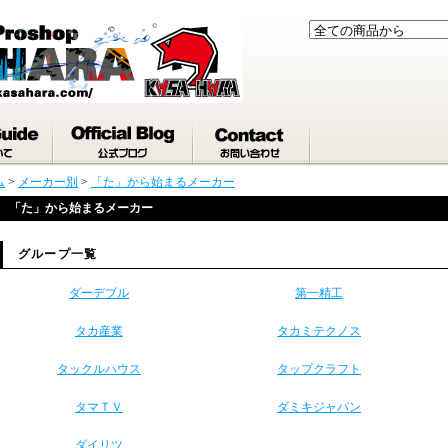
ム
>
メーカー別
>
「た」から始まるメーカー
「た」から始まるメーカー
グループ一覧
ダーデブル
第一精工
タカ産業
タカミテクノス
タックルハウス
タップクラフト
タマＴＶ
ダミキジャパン
ダイリツ