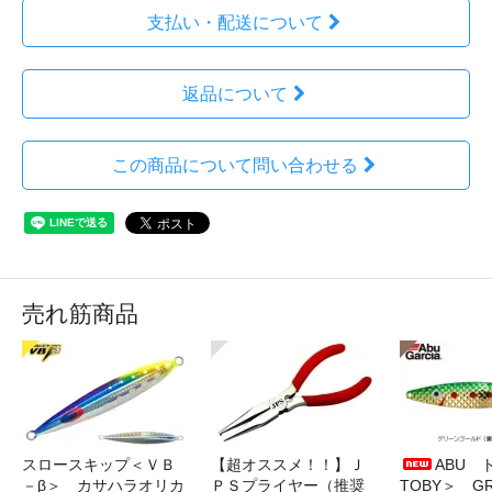
支払い・配送について
返品について
この商品について問い合わせる
売れ筋商品
スロースキップ＜ＶＢ
【超オススメ！！】Ｊ
ABU 
－β＞ カサハラオリカ
ＰＳプライヤー（推奨
TOBY＞ G