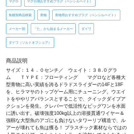
マグロ
マグロ用おすすめプラグ（ペンシルベイト）
魚種別商品検索
青物
青物用おすすめプラグ（ペンシルベイト）
メーカー別
「た」から始まるメーカー
ダイワ
ダイワ（ソルトオフショア）
商品説明
サイズ：１４．０センチ／ ウェイト：３８.０グラ
ム ＴＹＰＥ：フローティング マグロなど各種大
型青物に高い実績を誇るドラドスライダーの14Fと18F
を、ヒラマサのトップゲーム用にチューニング。ウエイ
トをややリアバランスとすることで、クイックダイブア
クションを発生。クレバーで低活性なビッグワンを水面
に誘い出す。破壊強度100kg以上の溶接貫通ワイヤー＆
強靱な大型魚のアゴにも負けないタワーリブ構造で、ル
アーが壊れても魚は獲る！ プラスチック素材ならではの