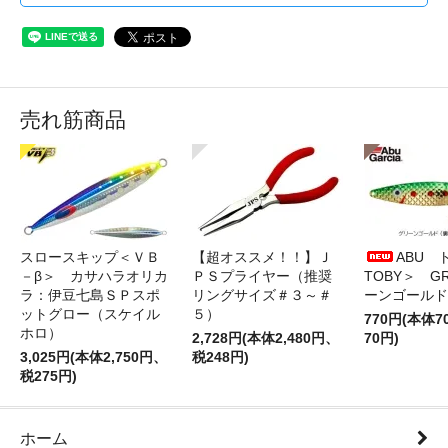
売れ筋商品
スロースキップ＜ＶＢ
【超オススメ！！】Ｊ
ABU 
－β＞ カサハラオリカ
ＰＳプライヤー（推奨
TOBY＞ G
ラ：伊豆七島ＳＰスポ
リングサイズ＃３～＃
ーンゴールド
ットグロー（スケイル
５）
770円(本体
ホロ）
2,728円(本体2,480円、
70円)
3,025円(本体2,750円、
税248円)
税275円)
ホーム