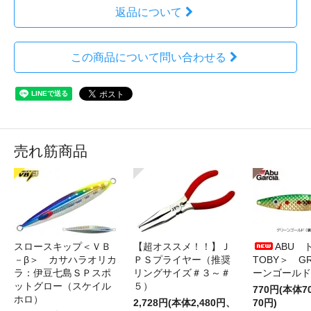
返品について
この商品について問い合わせる
売れ筋商品
スロースキップ＜ＶＢ
【超オススメ！！】Ｊ
ABU 
－β＞ カサハラオリカ
ＰＳプライヤー（推奨
TOBY＞ G
ラ：伊豆七島ＳＰスポ
リングサイズ＃３～＃
ーンゴールド
ットグロー（スケイル
５）
770円(本体
ホロ）
2,728円(本体2,480円、
70円)