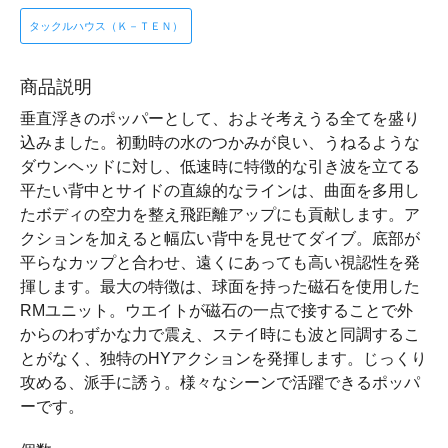
タックルハウス（Ｋ－ＴＥＮ）
商品説明
垂直浮きのポッパーとして、およそ考えうる全てを盛り
込みました。初動時の水のつかみが良い、うねるような
ダウンヘッドに対し、低速時に特徴的な引き波を立てる
平たい背中とサイドの直線的なラインは、曲面を多用し
たボディの空力を整え飛距離アップにも貢献します。ア
クションを加えると幅広い背中を見せてダイブ。底部が
平らなカップと合わせ、遠くにあっても高い視認性を発
揮します。最大の特徴は、球面を持った磁石を使用した
RMユニット。ウエイトが磁石の一点で接することで外
からのわずかな力で震え、ステイ時にも波と同調するこ
とがなく、独特のHYアクションを発揮します。じっくり
攻める、派手に誘う。様々なシーンで活躍できるポッパ
ーです。