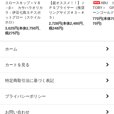
スロースキップ＜ＶＢ
【超オススメ！！】Ｊ
ABU 
－β＞ カサハラオリカ
ＰＳプライヤー（推奨
TOBY＞ G
ラ：伊豆七島ＳＰスポ
リングサイズ＃３～＃
ーンゴールド
ットグロー（スケイル
５）
770円(本体
ホロ）
2,728円(本体2,480円、
70円)
3,025円(本体2,750円、
税248円)
税275円)
ホーム
カートを見る
特定商取引法に基づく表記
プライバシーポリシー
お問い合わせ