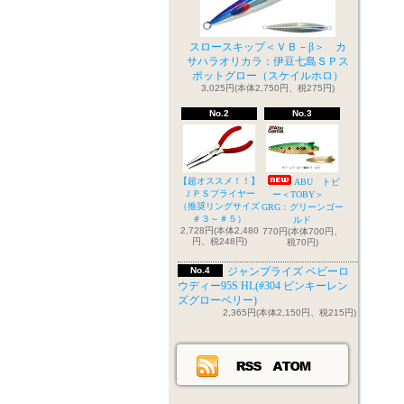
スロースキップ＜ＶＢ－β＞ カ
サハラオリカラ：伊豆七島ＳＰス
ポットグロー（スケイルホロ）
3,025円(本体2,750円、税275円)
No.2
No.3
【超オススメ！！】
ABU トビ
ＪＰＳプライヤー
ー＜TOBY＞
（推奨リングサイズ
GRG：グリーンゴー
＃３～＃５）
ルド
2,728円(本体2,480
770円(本体700円、
円、税248円)
税70円)
No.4
ジャンプライズ ベビーロ
ウディー95S HL(#304 ピンキーレン
ズグローベリー)
2,365円(本体2,150円、税215円)