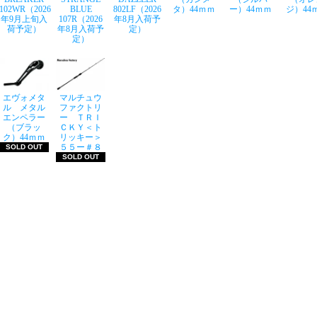
102WR（2026
BLUE
802LF（2026
タ）44ｍｍ
ー）44ｍｍ
ジ）44
年9月上旬入
107R（2026
年8月入荷予
荷予定）
年8月入荷予
定）
定）
エヴォメタ
マルチュウ
ル メタル
ファクトリ
エンペラー
ー ＴＲＩ
（ブラッ
ＣＫＹ＜ト
ク）44ｍｍ
リッキー＞
５５ー＃８
SOLD OUT
SOLD OUT