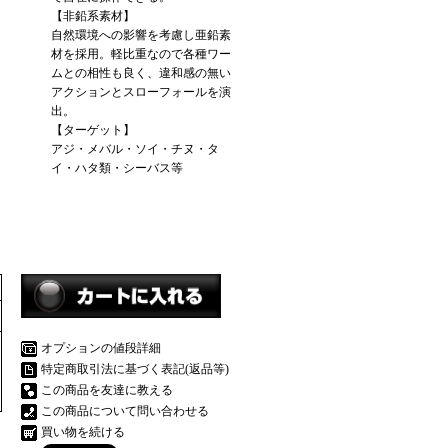
【非鉛系素材】
自然環境への影響を考慮し亜鉛素
材を採用。軽比重なので各種ワー
ムとの相性も良く、違和感の無い
アクションとスローフォールを演
出。
【ターゲット】
アジ・メバル・ソイ・チヌ・タ
イ・ハタ類・シーバス等
オプションの値段詳細
特定商取引法に基づく表記(返品等)
この商品を友達に教える
この商品について問い合わせる
買い物を続ける