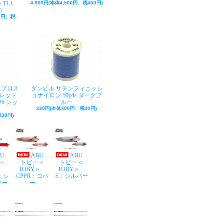
TLJ-
4,950円(本体4,500円、税450円)
巻）
50円、税
Aプロス
ダンビル サテンフィニッシ
レッド
ュナイロン 50yds ダークブ
26 レッ
ルー
330円(本体300円、税30円)
38円)
BU
ABU
ABU
＜
トビー＜
トビー＜
Y＞
TOBY＞
TOBY＞
：シ
CPPR：コパ
S：シルバー
サー
ー