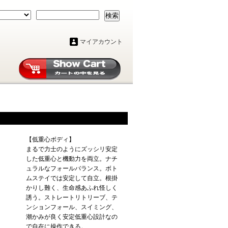
検索
マイアカウント
【低重心ボディ】
まるで力士のようにズッシリ安定
した低重心と機動力を両立。ナチ
ュラルなフォールバランス。ボト
ムステイでは安定して自立。根掛
かりし難く、生命感あふれ怪しく
誘う。ストレートリトリーブ、テ
ンションフォール、スイミング、
潮かみが良く安定低重心設計なの
で自在に操作できる。