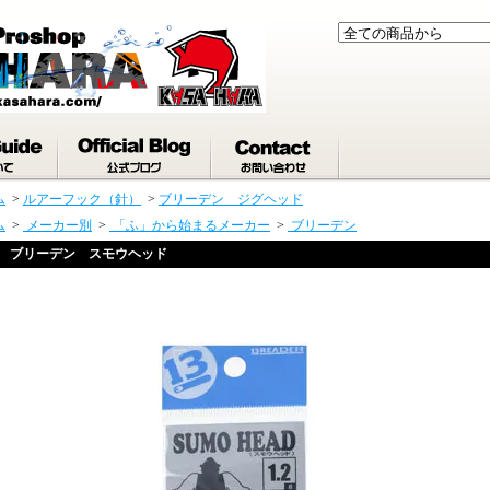
ム
>
ルアーフック（針）
>
ブリーデン ジグヘッド
ム
>
メーカー別
>
「ふ」から始まるメーカー
>
ブリーデン
ブリーデン スモウヘッド