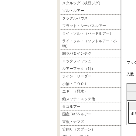
メタルジグ（枝豆ジグ）
ソルトルアー
タックルハウス
フラット・シーバスルアー
ライトソルト（ハードルアー）
ライトソルト（ソフトルアー・小
物）
鯛ラバ＆インチク
ロックフィッシュ
フック
ルアーフック（針）
入数
ライン・リーダー
小物・ＴＯＯＬ
エギ （餌木）
鉛スッテ・スッテ他
タコルアー
41
国産 BASS ルアー
雷魚・ナマズ
管釣り（スプーン）