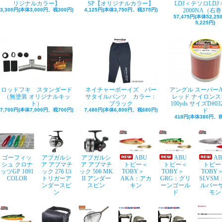
リジナルカラー】
SP【オリジナルカラー】
LDJ＜テソロLDJ＞
3,300円(本体3,000円、税300円)
4,125円(本体3,750円、税375円)
2000NA（右
57,475円(本体52,2
5,225円)
ロッドフキ スタンダード
ネイチャーボーイズ バー
アングル スーパー
（無塗装 オリジナルキッ
サタイルパンツ カラー：
レッド ナイロンス
ト）
ブラック
100yds サイズD#03
7,700円(本体7,000円、税700円)
7,480円(本体6,800円、税680円)
ド
418円(本体380円、税
ゴーフィッ
アブガルシ
アブガルシ
ABU
ABU
A
シュ クロナ
ア アブマチ
ア アブマチ
トビー＜
トビー＜
トビー
ッツGP 1091
ック 276 Ui
ック 506 MK
TOBY＞
TOBY＞
TOB
COLOR
トリガーア
II アンダー
AKA：アカ
GRG：グリ
SLVSM
ンダースピ
スピン
キン
ーンゴール
ルバー
ン
ド
モン