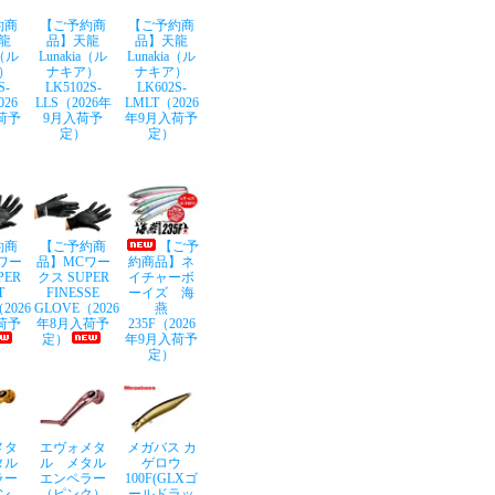
約商
【ご予約商
【ご予約商
龍
品】天龍
品】天龍
a（ル
Lunakia（ル
Lunakia（ル
）
ナキア）
ナキア）
S-
LK5102S-
LK602S-
026
LLS（2026年
LMLT（2026
荷予
9月入荷予
年9月入荷予
定）
定）
約商
【ご予約商
【ご予
ワー
品】MCワー
約商品】ネ
PER
クス SUPER
イチャーボ
T
FINESSE
ーイズ 海
2026
GLOVE（2026
燕
荷予
年8月入荷予
235F（2026
定）
年9月入荷予
定）
メタ
エヴォメタ
メガバス カ
タル
ル メタル
ゲロウ
ラー
エンペラー
100F(GLXゴ
ン
（ピンク）
ールドラッ