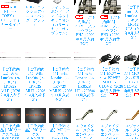
ABU
RBB ロッ
フィッシュ
【ご予
トビー＜
クショアウ
ポンド ノ
品】天
TOBY＞
エストバッ
マドネット
Lunaki
【ご予
【ご予
FT：ファイ
グ ブラッ
キャニオン
ナキア
約商品】
約商品】
ヤータイガ
ク
（カラー：
LK512
SOM ブル
SOM ブル
ー
キャニオン
ULS（2
ーヘブン
ーヘブン
ブラウン）
年9月入
BH5（2026
BH3（2026
定）
年10月入荷
年9月入荷予
予定）
定）
【ご予約商
【ご予約商
【ご予約商
【ご予約商
【ご予約商
【ご予
品】天龍
品】天龍
品】天龍
品】天龍
品】MCワー
品】MC
Lunakia（ル
Lunakia（ル
Lunakia（ル
Lunakia（ル
クス POWER
クス SU
ナキア）
ナキア）
ナキア）
ナキア）
SUPPLY
LIGH
LK682S-
LK752S-
LK772S-
LK852S-
GLOVE（2026
GLOVE（
MLT（2026
MHT（2026
MMHS（2026
HT（2026年
年8月入荷予
年8月入
年9月入荷予
年9月入荷予
年11月入荷
11月入荷予
定）
定）
定）
定）
予定）
定）
【ご予約商
【ご予約商
【ご予約商
エヴォメタ
エヴォメタ
エヴォ
品】MCワー
品】MCワー
品】MCワー
ル メタル
ル メタル
ル メ
クス WILD
クス
クス
エンペラー
エンペラー
エンペ
BREAKER
STRANGE
DAZZLER
（ガンメ
（シルバ
（オレ