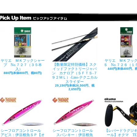
ヤリエ ＭＫフックシャー
ヤリエ ＭＫフッ
【数量限定特別価格】スク
プ No.７２７（３５本
Ｓ No.７２６（１
イッドファクトリージャパ
入）
440円(本体400円、税
ン カナロア（ＳＦＴＳ-７
880円(本体800円、税80円)
９２ＭＬ）-Lino-テクニカル
スライダー
29,150円(本体26,500円、税
2,650円)
シーフロアコントロール
シーフロアコントロール
【レバードラグジ
アビス：伊豆根魚ＳＰ【オ
スパンキー：伊豆根魚
ール】オクマ TE