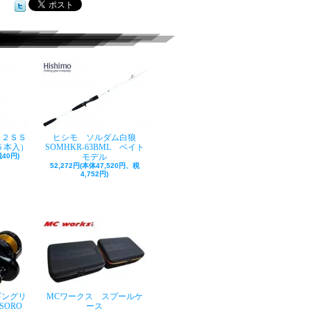
ク２ＳＳ
ヒシモ ソルダム白狼
５本入）
SOMHKR-63BML ベイト
40円)
モデル
52,272円(本体47,520円、税
4,752円)
ギングリ
MCワークス スプールケ
SORO
ース