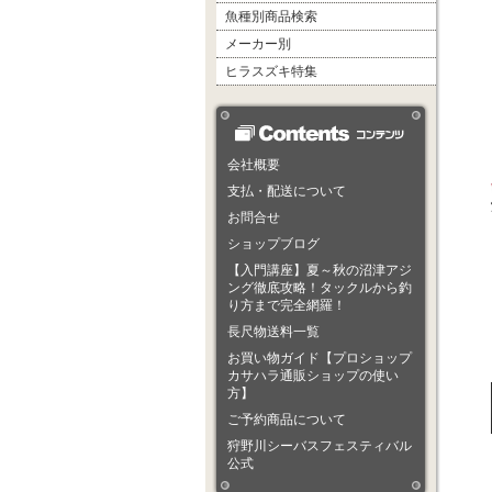
魚種別商品検索
メーカー別
ヒラスズキ特集
会社概要
支払・配送について
お問合せ
ショップブログ
【入門講座】夏～秋の沼津アジ
ング徹底攻略！タックルから釣
り方まで完全網羅！
長尺物送料一覧
お買い物ガイド【プロショップ
カサハラ通販ショップの使い
方】
ご予約商品について
狩野川シーバスフェスティバル
公式