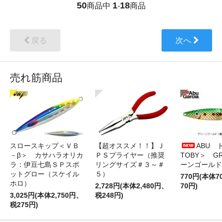
50
1
18
商品中
-
商品
戻る
次へ
売れ筋商品
スロースキップ＜ＶＢ
【超オススメ！！】Ｊ
ABU 
－β＞ カサハラオリカ
ＰＳプライヤー（推奨
TOBY＞ G
ラ：伊豆七島ＳＰスポ
リングサイズ＃３～＃
ーンゴールド
ットグロー（スケイル
５）
770円(本体
ホロ）
2,728円(本体2,480円、
70円)
3,025円(本体2,750円、
税248円)
税275円)