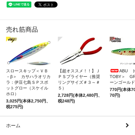
売れ筋商品
スロースキップ＜ＶＢ
【超オススメ！！】Ｊ
ABU 
－β＞ カサハラオリカ
ＰＳプライヤー（推奨
TOBY＞ G
ラ：伊豆七島ＳＰスポ
リングサイズ＃３～＃
ーンゴールド
ットグロー（スケイル
５）
770円(本体
ホロ）
2,728円(本体2,480円、
70円)
3,025円(本体2,750円、
税248円)
税275円)
ホーム