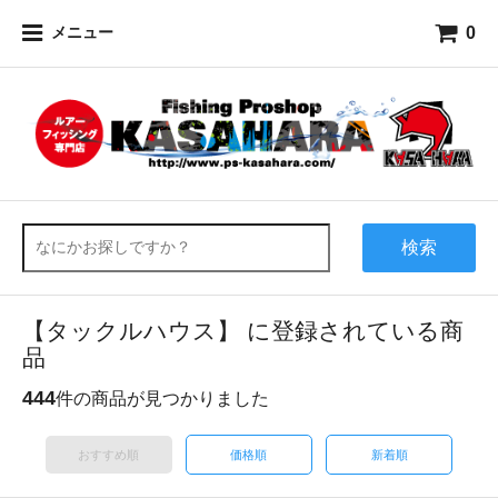
0
メニュー
検索
【タックルハウス】 に登録されている商
品
444
件の商品が見つかりました
おすすめ順
価格順
新着順