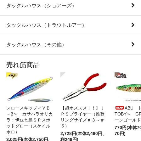
タックルハウス（ショアーズ）
タックルハウス（トラウトルアー）
タックルハウス（その他）
売れ筋商品
スロースキップ＜ＶＢ
【超オススメ！！】Ｊ
ABU 
－β＞ カサハラオリカ
ＰＳプライヤー（推奨
TOBY＞ G
ラ：伊豆七島ＳＰスポ
リングサイズ＃３～＃
ーンゴールド
ットグロー（スケイル
５）
770円(本体
ホロ）
2,728円(本体2,480円、
70円)
3,025円(本体2,750円、
税248円)